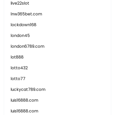
live22slot
lnw365bet.com
lockdown168
london45
london6789.com
lot888
lotto432
lotto77
luckycat789.com
luis16888.com
luis16888.com