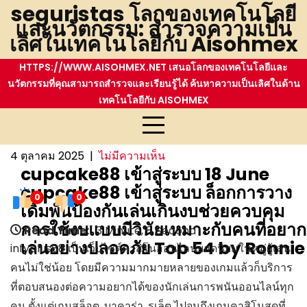
Skip
seguristas โลกของเทคโนโลยี
และนวัตกรรม: สำรวจความเป็น
to
เลิศในเทคโนโลยีกับ Aisohmex
content
HTTPS://WWW.AISOHMEX.NET เสนอโลกของเทคโนโลยีและ
นวัตกรรมที่คุณสามารถสำรวจและเรียนรู้ได้ ค้นหาความเป็นเลิศในด้าน
เทคโนโลยีกับ AISOHMEX
4 ตุลาคม 2025
|
ไม่มีความเห็น
cupcake88 เข้าสู่ระบบ 18 June
cupcake88 เข้าสู่ระบบ ล็อกการวาง
0
0
เดิมพันป้องกันเล่นเกินงบช่วยควบคุม
การใช้งบแบบมีวินัยเหมาะกับคนที่อยาก
Read Time:
3 Minute, 8 Second
เล่นอย่างปลอดภัย Top 54 by Ronnie
infyplus88 เป็นเว็บไซต์คาสิโนออนไลน์ยอดนิยมในหมู่ผู้เล่น
คนไม่ใช่น้อย โดยมีความมากมายหลายของเกมแล้วก็บริการ
ที่ตอบสนองต่อความอยากได้ของนักเล่นการพนันออนไลน์ทุก
คน ตั้งแต่เกมสล็อต, บาคาร่า, รูเล็ต ไปจนถึงเกมคาสิโนสดที่