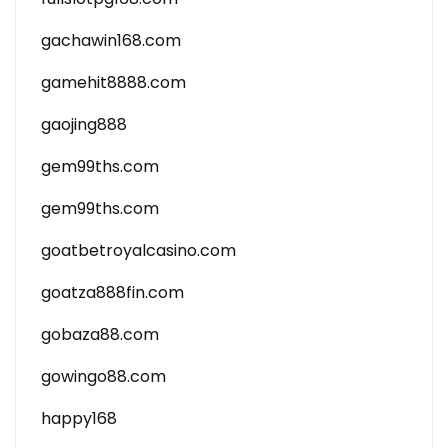
gachawin168.com
gamehit8888.com
gaojing888
gem99ths.com
gem99ths.com
goatbetroyalcasino.com
goatza888fin.com
gobaza88.com
gowingo88.com
happy168