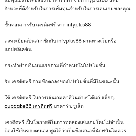
แม้คุณยังไม่เคยลองรับ เครดิตฟรี จาก infyplus88 นี่คือ
จังหวะที่ดีสำหรับในการเพิ่มทุนสำหรับในการเล่นเกมของคุณ
ขั้นตอนการรับ เครดิตฟรี จาก infyplus88
ลงทะเบียนเป็นสมาชิกกับ infyplus88 ผ่านทางเว็บหรือ
แอปพลิเคชัน
กระทำฝากเงินหนแรกตามที่กำหนดในโปรโมชั่น
รับ เครดิตฟรี ตามข้อตกลงของโปรโมชั่นที่มีในขณะนั้น
ใช้ เครดิตฟรี ในการเล่นเกมคาสิโนต่างๆได้แก่ สล็อต,
cupcake88 เครดิตฟรี
บาคาร่า, รูเล็ต
เครดิตฟรี เป็นโอกาสดีในการทดลองเล่นเกมโดยไม่จำเป็น
ต้องใช้เงินของตนเอง พูดได้ว่าเป็นข้อเสนอที่นักพนันไม่ควร