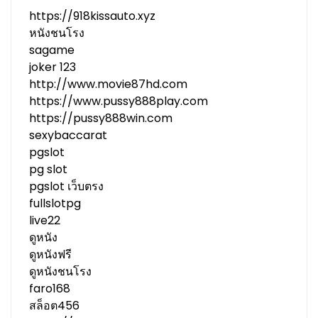
https://918kissauto.xyz
หนังชนโรง
sagame
joker 123
http://www.movie87hd.com
https://www.pussy888play.com
https://pussy888win.com
sexybaccarat
pgslot
pg slot
pgslot เว็บตรง
fullslotpg
live22
ดูหนัง
ดูหนังฟรี
ดูหนังชนโรง
faro168
สล็อต456