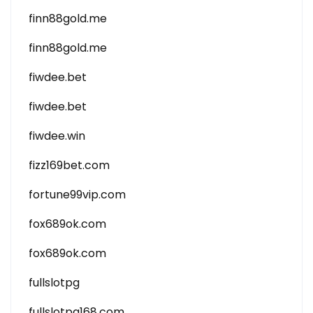
finn88gold.me
finn88gold.me
fiwdee.bet
fiwdee.bet
fiwdee.win
fizz169bet.com
fortune99vip.com
fox689ok.com
fox689ok.com
fullslotpg
fullslotpg168.com