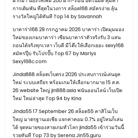
ฝากมา น้องให้เพิ่ม 200 ฝาก-ถอน อัตโนมัติ คุ้มค่า
การเดิมพัน ที่สุดในวงการ สล็อต168 สมัครง่าย ลุ้น
รางวัลใหญ่ได้ทันที Top 14 by Savannah
บาคาร่า168 29 กรกฎาคม 2026 บาคาร่า เปิดมุมมอง
ใหม่ของเกมบาคาร่า เซียนบาคาร่าตัวจริงรับ 3 แสน
ถอนได้จริงทุกเวลา เว็บดี มีโต๊ะให้เลือกเยอะ sexy168
สมัครปุ๊บ รับโปรปั๊บ Top 67 by Marlys
Sexy168c.com
Jinda888 สล็อตเว็บตรง 2026 ประสบการณ์เล่นยุค
ใหม่ ระบบเสถียร พร้อมเกมให้เลือกมากมาย 15 ส.ค.
26 website ใหญ่ jin888.asia พนันออนไลน์ เว็บเปิด
ใหม่ ใหม่ล่าสุด Top 94 by Kina
Jinda55 17 September 26 สล็อต55 คาสิโนเว็บ
ใหญ่ มาตรฐานเอเชีย แจกค่าคอม 0.7% อยู่ไหนก็เล่น
ได้ จุดหมายของสายเกมทั่วโลก jinda55 เข้าร่วมวันนี้
รวยทันที Top 73 by Serena Jin55.guru