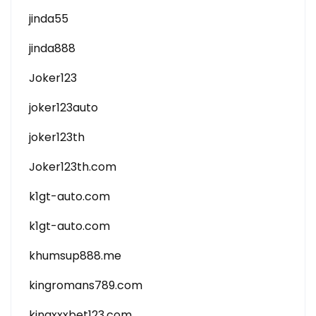
jinda55
jinda888
Joker123
joker123auto
joker123th
Joker123th.com
k1gt-auto.com
k1gt-auto.com
khumsup888.me
kingromans789.com
kingxxxbet123.com