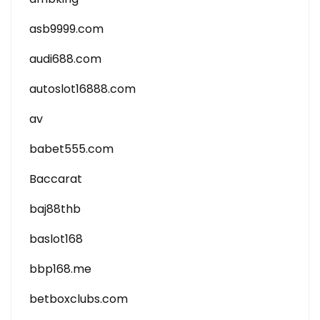
asb9999.com
audi688.com
autoslot16888.com
av
babet555.com
Baccarat
baj88thb
baslot168
bbp168.me
betboxclubs.com