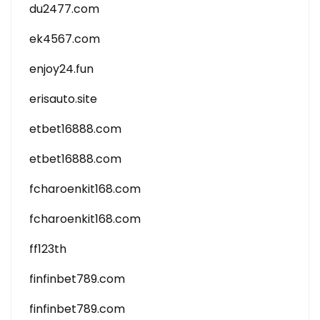
du2477.com
ek4567.com
enjoy24.fun
erisauto.site
etbet16888.com
etbet16888.com
fcharoenkit168.com
fcharoenkit168.com
ff123th
finfinbet789.com
finfinbet789.com