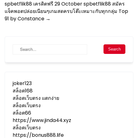
spbetflik88 เครดิตฟรี 29 October spbetflik88 สมัคร
แจ็คพอตปล่อยเนียนๆเกมสดครบโต๊ะเหมาะกับทุกกลุ่ม Top
91 by Constance
→
joker123
สล็อต168
สล็อตเว็บตรง แตกง่าย
สล็อตเว็บตรง
สล็อต66
https://www.jinda44.xyz
สล็อตเว็บตรง
https://bonus888.life