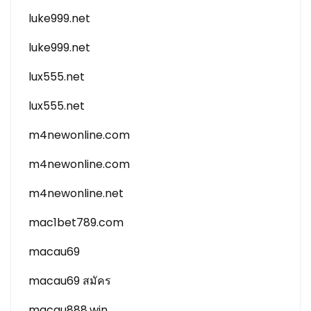
luke999.net
luke999.net
lux555.net
lux555.net
m4newonline.com
m4newonline.com
m4newonline.net
mac1bet789.com
macau69
macau69 สมัคร
macau888.win