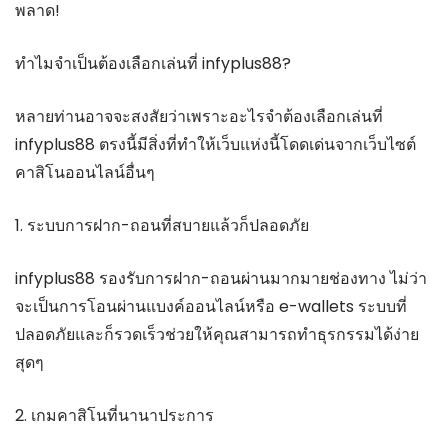
พลาด!
ทำไมจำเป็นต้องเลือกเล่นที่ infyplus88?
หลายท่านอาจจะสงสัยว่าเพราะอะไรจำต้องเลือกเล่นที่
infyplus88 ตรงนี้มีสิ่งที่ทำให้เว็บแห่งนี้โดดเด่นจากเว็บไซต์
คาสิโนออนไลน์อื่นๆ
1. ระบบการฝาก-ถอนที่สบายแล้วก็ปลอดภัย
infyplus88 รองรับการฝาก-ถอนผ่านมากมายช่องทาง ไม่ว่า
จะเป็นการโอนผ่านแบงค์ออนไลน์หรือ e-wallets ระบบที่
ปลอดภัยและก็รวดเร็วช่วยให้คุณสามารถทำธุรกรรมได้ง่าย
สุดๆ
2. เกมคาสิโนที่นานาประการ