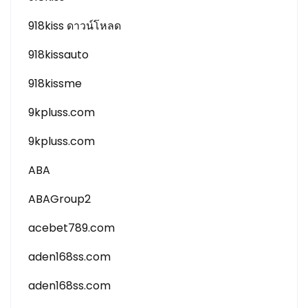
918kiss ดาวน์โหลด
918kissauto
918kissme
9kpluss.com
9kpluss.com
ABA
ABAGroup2
acebet789.com
aden168ss.com
aden168ss.com