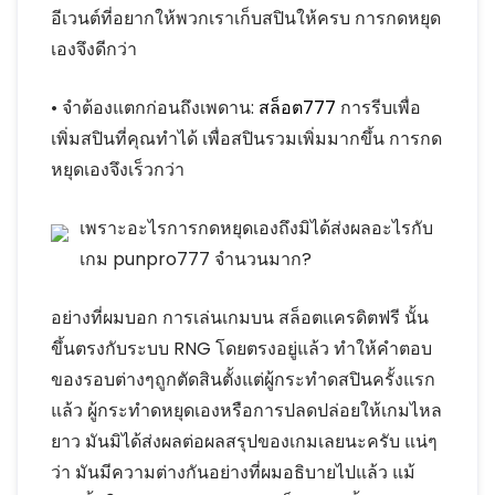
อีเวนต์ที่อยากให้พวกเราเก็บสปินให้ครบ การกดหยุด
เองจึงดีกว่า
• จำต้องแตกก่อนถึงเพดาน:
สล็อต777
การรีบเพื่อ
เพิ่มสปินที่คุณทำได้ เพื่อสปินรวมเพิ่มมากขึ้น การกด
หยุดเองจึงเร็วกว่า
เพราะอะไรการกดหยุดเองถึงมิได้ส่งผลอะไรกับ
เกม punpro777 จำนวนมาก?
อย่างที่ผมบอก การเล่นเกมบน สล็อตเเครดิตฟรี นั้น
ขึ้นตรงกับระบบ RNG โดยตรงอยู่แล้ว ทำให้คำตอบ
ของรอบต่างๆถูกตัดสินตั้งแต่ผู้กระทำดสปินครั้งแรก
แล้ว ผู้กระทำดหยุดเองหรือการปลดปล่อยให้เกมไหล
ยาว มันมิได้ส่งผลต่อผลสรุปของเกมเลยนะครับ แน่ๆ
ว่า มันมีความต่างกันอย่างที่ผมอธิบายไปแล้ว แม้