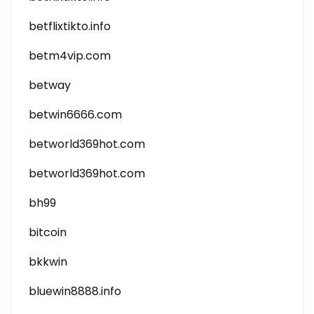
betflixtikto.info
betm4vip.com
betway
betwin6666.com
betworld369hot.com
betworld369hot.com
bh99
bitcoin
bkkwin
bluewin8888.info