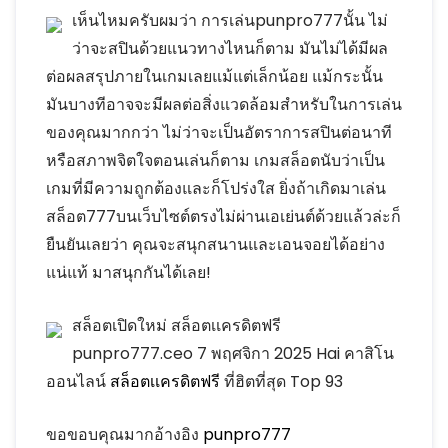
เห็นไหมครับผมว่า การเล่นpunpro777นั้น ไม่
ว่าจะสปินด้วยแนวทางไหนก็ตาม มันไม่ได้มีผล
ต่อผลสรุปภายในเกมเลยแม้แต่เล็กน้อย แม้กระนั้น
มันบางทีอาจจะมีผลต่อสิ่งแวดล้อมสำหรับในการเล่น
ของคุณมากกว่า ไม่ว่าจะเป็นอัตราการสปินต่อนาที
หรือสภาพจิตใจตอนเล่นก็ตาม เกมสล็อตนับว่าเป็น
เกมที่มีความถูกต้องและก็โปร่งใส ยิ่งถ้าเกิดมาเล่น
สล็อต777บนเว็บไซต์ตรงไม่ผ่านเอเย่นต์ด้วยแล้วล่ะก็
ยืนยันเลยว่า คุณจะสนุกสนานและเอนจอยได้อย่าง
แน่แท้ มาสนุกกันได้เลย!
สล็อตเปิดใหม่ สล็อตเเครดิตฟรี
punpro777.ceo 7 พฤศจิกา 2025 Hai คาสิโน
ออนไลน์
สล็อตเเครดิตฟรี
ที่ฮิตที่สุด Top 93
ขอขอบคุณมากอ้างอิง
punpro777