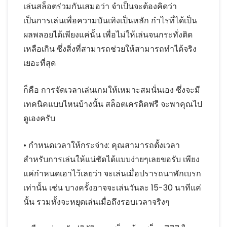
เล่นสล็อตร่วมกันเสมอว่า จำเป็นจะต้องคิดว่า
เป็นการเล่นเพื่อความบันเทิงเป็นหลัก กำไรที่ได้เป็น
ผลพลอยได้เพียงแค่นั้น เพื่อไม่ให้เล่นจนกระทั่งติด
เหลือเกิน ซึ่งสิ่งที่สามารถช่วยให้สามารถทำได้จริง
เยอะที่สุด
ก็คือ การจัดเวลาเล่นเกมให้เหมาะสมนั่นเอง ซึ่งจะมี
เทคนิคแบบไหนบ้างนั้น สล็อตเครดิตฟรี จะพาคุณไป
ดูเองครับ
• กำหนดเวลาให้กระจ่าง: คุณสามารถตั้งเวลา
สำหรับการเล่นให้แน่ชัดได้แบบง่ายๆเลยขอรับ เพียง
แค่กำหนดเอาไว้เลยว่า จะเล่นเมื่อปรารถนาพักเบรก
เท่านั้น เช่น บางครั้งอาจจะเล่นวันละ 15-30 นาทีแค่
นั้น รวมทั้งจะหยุดเล่นเมื่อถึงรอบเวลาจริงๆ