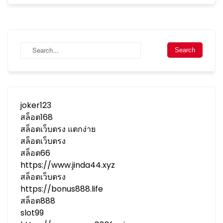
joker123
สล็อต168
สล็อตเว็บตรง แตกง่าย
สล็อตเว็บตรง
สล็อต66
https://www.jinda44.xyz
สล็อตเว็บตรง
https://bonus888.life
สล็อต888
slot99