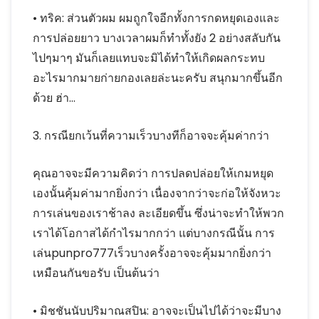
• ทริค: ส่วนตัวผม ผมถูกใจอีกทั้งการกดหยุดเองและ
การปล่อยยาว บางเวลาผมก็ทำทั้งยัง 2 อย่างสลับกัน
ไปๆมาๆ มันก็เลยแทบจะมิได้ทำให้เกิดผลกระทบ
อะไรมากมายก่ายกองเลยล่ะนะครับ สนุกมากขึ้นอีก
ด้วย ฮ่า…
3. กรณียกเว้นที่ความเร็วบางทีก็อาจจะคุ้มค่ากว่า
คุณอาจจะมีความคิดว่า การปลดปล่อยให้เกมหยุด
เองนั้นคุ้มค่ามากยิ่งกว่า เนื่องจากว่าจะก่อให้จังหวะ
การเล่นของเราช้าลง ละเอียดขึ้น ซึ่งน่าจะทำให้พวก
เราได้โอกาสได้กำไรมากกว่า แต่บางกรณีนั้น การ
เล่นpunpro777เร็วบางครั้งอาจจะคุ้มมากยิ่งกว่า
เหมือนกันขอรับ เป็นต้นว่า
• มิชชันนับปริมาณสปิน: อาจจะเป็นไปได้ว่าจะมีบาง