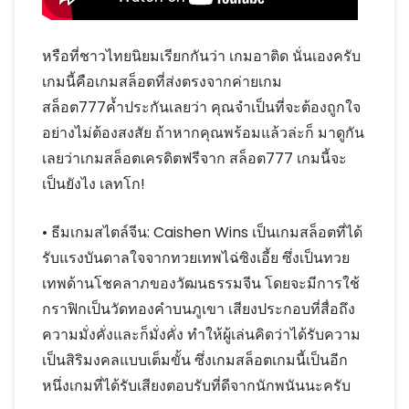
หรือที่ชาวไทยนิยมเรียกกันว่า เกมอาติด นั่นเองครับ
เกมนี้คือเกมสล็อตที่ส่งตรงจากค่ายเกม
สล็อต777ค้ำประกันเลยว่า คุณจำเป็นที่จะต้องถูกใจ
อย่างไม่ต้องสงสัย ถ้าหากคุณพร้อมแล้วล่ะก็ มาดูกัน
เลยว่าเกมสล็อตเครดิตฟรีจาก สล็อต777 เกมนี้จะ
เป็นยังไง เลทโก!
• ธีมเกมสไตล์จีน: Caishen Wins เป็นเกมสล็อตที่ได้
รับแรงบันดาลใจจากทวยเทพไฉ่ซิงเอี้ย ซึ่งเป็นทวย
เทพด้านโชคลาภของวัฒนธรรมจีน โดยจะมีการใช้
กราฟิกเป็นวัดทองคำบนภูเขา เสียงประกอบที่สื่อถึง
ความมั่งคั่งและก็มั่งคั่ง ทำให้ผู้เล่นคิดว่าได้รับความ
เป็นสิริมงคลแบบเต็มขั้น ซึ่งเกมสล็อตเกมนี้เป็นอีก
หนึ่งเกมที่ได้รับเสียงตอบรับที่ดีจากนักพนันนะครับ