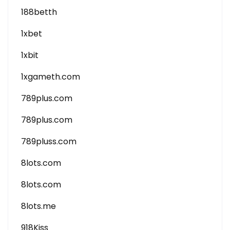
188betth
1xbet
1xbit
1xgameth.com
789plus.com
789plus.com
789pluss.com
8lots.com
8lots.com
8lots.me
918Kiss