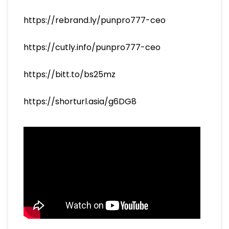
https://rebrand.ly/punpro777-ceo
https://cutly.info/punpro777-ceo
https://bitt.to/bs25mz
https://shorturl.asia/g6DG8