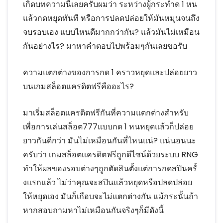
เกิดบทความนี้เลยครับผมว่า ระหว่างผู้กระทำด 1 หน
แล้วกดหยุดทันที หรือการปลดปล่อยให้มันหมุนจนถึง
จบรอบเอง แบบไหนดีมากกว่ากัน? แล้วมันไม่เหมือน
กันอย่างไร? มาหาคำตอบไปพร้อมๆกันเลยขอรับ
ความแตกต่างของการกด 1 คราวหยุดและปล่อยยาว
บนเกมสล็อตแครดิตฟรีคืออะไร?
มาเริ่มสล็อตเเครดิตฟรีกันที่ความแตกต่างสำหรับ
เพื่อการเล่นสล็อต777แบบกด 1 หนหยุดแล้วก็ปล่อย
ยาวกันดีกว่า มันไม่เหมือนกันที่ไหนแน่? แน่นอนนะ
ครับว่า เกมสล็อตเเครดิตฟรีถูกดีไซน์ด้วยระบบ RNG
ทำให้ผลของรอบต่างๆถูกตัดสินตั้งแต่การกดสปินครั้
งแรกแล้ว ไม่ว่าคุณจะสปินแล้วหยุดหรือปลดปล่อย
ให้หยุดเอง มันก็เกือบจะไม่แตกต่างกัน แม้กระนั้นถ้า
หากสอบถามหาไม่เหมือนกันจริงๆก็มีดังนี้