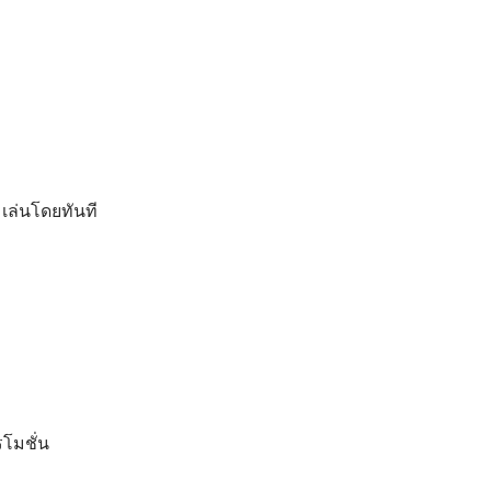
มเล่นโดยทันที
โมชั่น