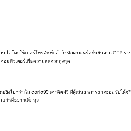
บบ ได้โดยใช้เบอร์โทรศัพท์แล้วก็รหัสผ่าน หรือยืนยันผ่าน OTP ระ
ึงคอมพิวเตอร์เพื่อความสะดวกสูงสุด
ดยยิ่งไปกว่านั้น
carlo99
เครดิตฟรี ที่ผู้เล่นสามารถกดยอมรับได้จร
นเก่าที่อยากเพิ่มทุน