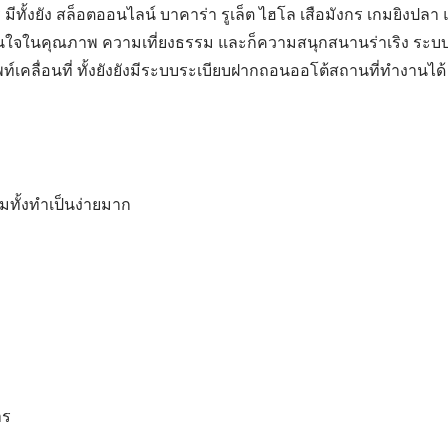
ทั้งยัง สล็อตออนไลน์ บาคาร่า รูเล็ต ไฮโล เสือมังกร เกมยิงปลา 
มั่นใจในคุณภาพ ความเที่ยงธรรม และก็ความสนุกสนานร่าเริง ระบ
ท์เคลื่อนที่ ทั้งยังยังมีระบบระเบียบฝากถอนออโต้สถานที่ทำงานได้
วมทั้งทำเป็นง่ายมาก
าร