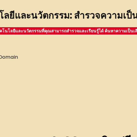
ลยีและนวัตกรรม: สำรวจความเป็น
ยีและนวัตกรรมที่คุณสามารถสำรวจและเรียนรู้ได้ ค้นหาความเป็นเล
 Domain