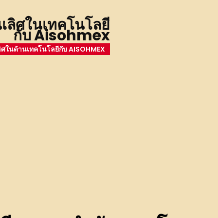
เลิศในเทคโนโลยี
กับ Aisohmex
ิศในด้านเทคโนโลยีกับ AISOHMEX