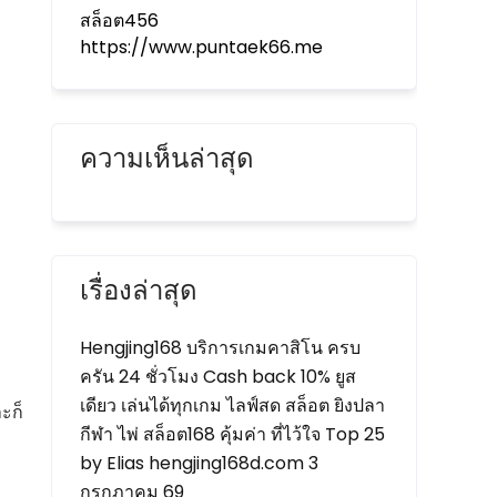
สล็อต456
https://www.puntaek66.me
ความเห็นล่าสุด
เรื่องล่าสุด
Hengjing168 บริการเกมคาสิโน ครบ
ครัน 24 ชั่วโมง Cash back 10% ยูส
เดียว เล่นได้ทุกเกม ไลฟ์สด สล็อต ยิงปลา
ะก็
กีฬา ไพ่ สล็อต168 คุ้มค่า ที่ไว้ใจ Top 25
by Elias hengjing168d.com 3
กรกฎาคม 69