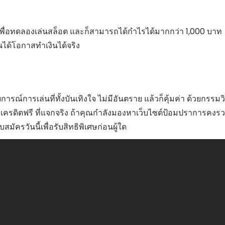
ทเพื่อทดลองเล่นสล็อต และก็สามารถได้กำไรได้มากกว่า 1,000 บาท
่นได้โอกาสทำเงินได้จริง
์การเล่นที่ทั้งบันเทิงใจ ไม่มีอันตราย แล้วก็คุ้มค่า ด้วยกรรมวิ
่น เครดิตฟรี ที่แจกจริง ถ้าคุณกำลังมองหาเว็บไซต์ป้อมปราการคงร
มัครวันนี้เพื่อรับสิทธิพิเศษก่อนผู้ใด