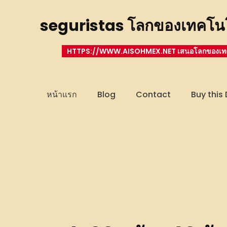
Skip
to
seguristas โลกของเทคโนโ
content
HTTPS://WWW.AISOHMEX.NET เสนอโลกของเทคโนโล
หน้าแรก
Blog
Contact
Buy this