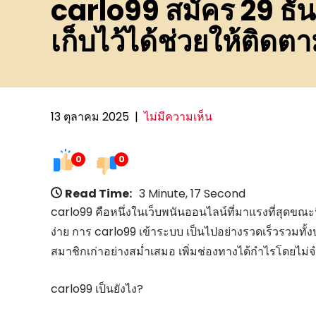
carlo99 สมัคร 29 ธั
เก็บไว้ได้ช่วยให้ติด
13 ตุลาคม 2025
|
ไม่มีความเห็น
0
0
Read Time:
3 Minute, 17 Second
carlo99 คือหนึ่งในเว็บพนันออนไลน์ที่มาแรงที่สุดขณะน
ง่าย การ carlo99 เข้าระบบ เป็นไปอย่างรวดเร็วรวมทั้ง
สมาชิกเก่าอย่างสม่ำเสมอ เพิ่มช่องทางได้กำไรโดยไม่จำ
carlo99 เป็นยังไง?