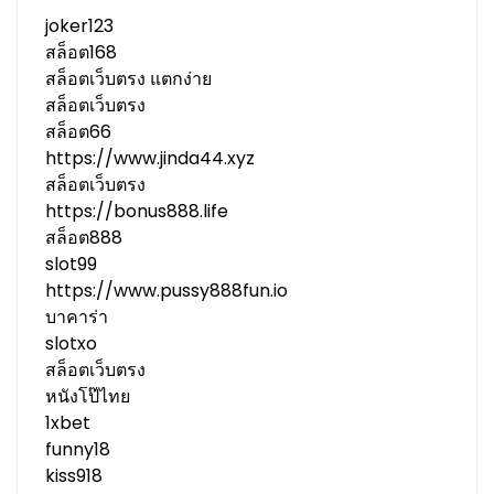
joker123
สล็อต168
สล็อตเว็บตรง แตกง่าย
สล็อตเว็บตรง
สล็อต66
https://www.jinda44.xyz
สล็อตเว็บตรง
https://bonus888.life
สล็อต888
slot99
https://www.pussy888fun.io
บาคาร่า
slotxo
สล็อตเว็บตรง
หนังโป๊ไทย
1xbet
funny18
kiss918