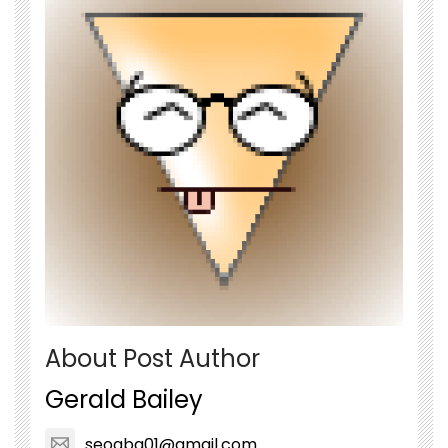
About Post Author
Gerald Bailey
seoaba01@gmail.com