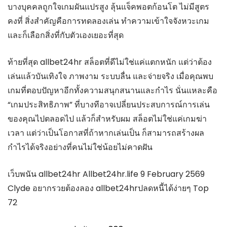
บางบุคคลถูกใจเกมผันแปรสูง ลุ้นแจ็คพอตก้อนโต ไม่มีสูตร
คงที่ สิ่งสำคัญคือการทดลองเล่น ทำความเข้าใจจังหวะเกม
และก็เลือกสิ่งที่กับตัวเองเยอะที่สุด
ท้ายที่สุด allbet24hr สล็อตที่ดีไม่ใช่แค่แตกหนัก แต่ว่าต้อง
เล่นแล้วบันเทิงใจ ภาพงาม ระบบลื่น และจ่ายจริง เมื่อคุณพบ
เกมที่ตอบปัญหาอีกทั้งความสนุกสนานและกำไร นั่นแหละคือ
“เกมประสิทธิภาพ” ที่บางทีอาจเปลี่ยนประสบการณ์การเล่น
ของคุณไปตลอดไป แล้วก็สำหรับผม สล็อตไม่ใช่แค่เกมฆ่า
เวลา แต่ว่าเป็นโอกาสที่ถ้าหากเล่นเป็น ก็สามารถสร้างผล
กำไรได้จริงอย่างที่คนไม่ใช่น้อยไม่คาดฝัน
เว็บพนัน allbet24hr Allbet24hr.life 9 February 2569
Clyde อยากรวยต้องลอง allbet24hrปลดหนี้ได้ง่ายๆ Top
72