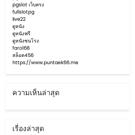
pgslot เว็บตรง
fullslotpg
live22
ดูหนัง
ดูหนังฟรี
ดูหนังชนโรง
faro168
สล็อต456
https://www.puntaek66.me
ความเห็นล่าสุด
เรื่องล่าสุด