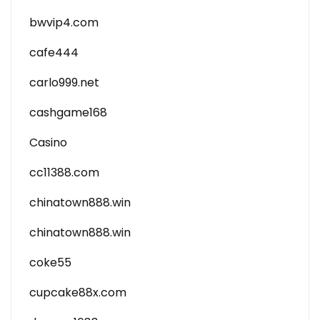
bwvip4.com
cafe444
carlo999.net
cashgame168
Casino
cc11388.com
chinatown888.win
chinatown888.win
coke55
cupcake88x.com