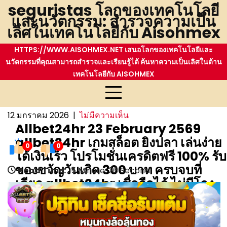
Skip
seguristas โลกของเทคโนโลยี
และนวัตกรรม: สำรวจความเป็น
to
เลิศในเทคโนโลยีกับ Aisohmex
content
HTTPS://WWW.AISOHMEX.NET เสนอโลกของเทคโนโลยีและ
นวัตกรรมที่คุณสามารถสำรวจและเรียนรู้ได้ ค้นหาความเป็นเลิศในด้าน
เทคโนโลยีกับ AISOHMEX
12 มกราคม 2026
|
ไม่มีความเห็น
Allbet24hr 23 February 2569
allbet24hr เกมสล็อต ยิงปลา เล่นง่าย
0
0
ได้เงินเร็ว โปรโมชั่นเครดิตฟรี 100% รับ
ของขวัญวันเกิด 300 บาท ครบจบที่
Read Time:
5 Minute, 26 Second
เดียว allbet24hr เชื่อถือได้ ไม่มีโกง
Top 81 by Clyde allbet24hr.life