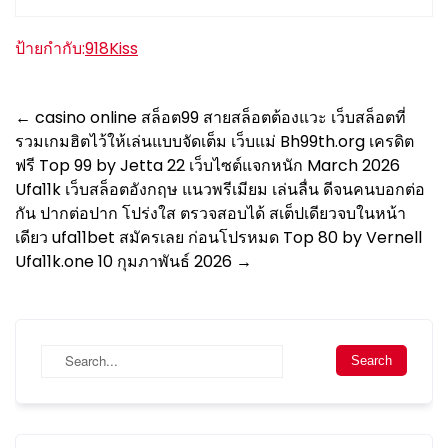
ป้ายกำกับ:
918Kiss
Post
←
casino online สล็อต99 สายสล็อตต้องแวะ เว็บสล็อตที่
รวมเกมฮิตไว้ให้เล่นแบบจัดเต็ม เว็บแม่ Bh99th.org เครดิต
navigation
ฟรี Top 99 by Jetta 22 เว็บไซต์แจกหนัก March 2026
Ufa11k เว็บสล็อตอังกฤษ แนวพรีเมียม เล่นลื่น ดีจนคนบอกต่อ
กัน ปากต่อปาก โปร่งใส ตรวจสอบได้ สเต็ปเดียวจบในหน้า
เดียว ufa11bet สมัครเลย ก่อนโปรหมด Top 80 by Vernell
Ufa11k.one 10 กุมภาพันธ์ 2026
→