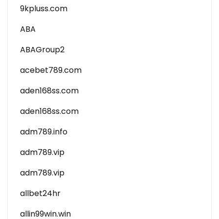
9kpluss.com
ABA
ABAGroup2
acebet789.com
aden168ss.com
aden168ss.com
adm789.info
adm789.vip
adm789.vip
allbet24hr
allin99win.win