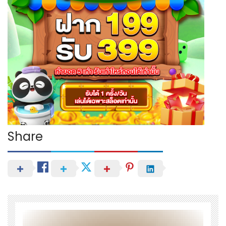
Share