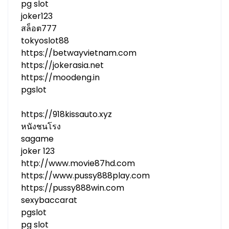
pg slot
joker123
สล็อต777
tokyoslot88
https://betwayvietnam.com
https://jokerasia.net
https://moodeng.in
pgslot
https://918kissauto.xyz
หนังชนโรง
sagame
joker 123
http://www.movie87hd.com
https://www.pussy888play.com
https://pussy888win.com
sexybaccarat
pgslot
pg slot