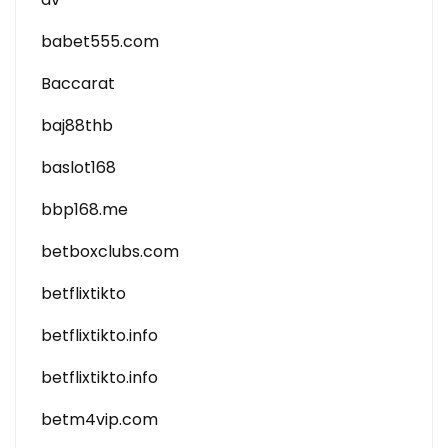
babet555.com
Baccarat
baj88thb
baslot168
bbp168.me
betboxclubs.com
betflixtikto
betflixtikto.info
betflixtikto.info
betm4vip.com