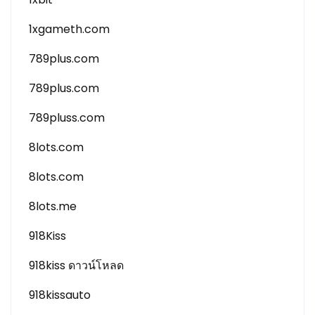
1xgameth.com
789plus.com
789plus.com
789pluss.com
8lots.com
8lots.com
8lots.me
918Kiss
918kiss ดาวน์โหลด
918kissauto