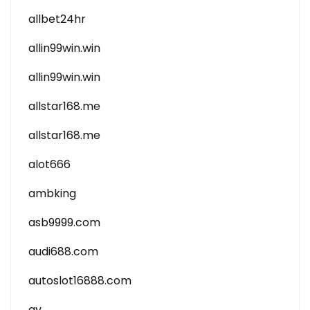
allbet24hr
allin99win.win
allin99win.win
allstar168.me
allstar168.me
alot666
ambking
asb9999.com
audi688.com
autoslot16888.com
av