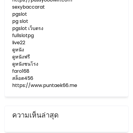
sexybaccarat
pgslot
pg slot
pgslot เว็บตรง
fullslotpg
live22
ดูหนัง
ดูหนังฟรี
ดูหนังชนโรง
faro168
สล็อต456
https://www.puntaek66.me
ความเห็นล่าสุด