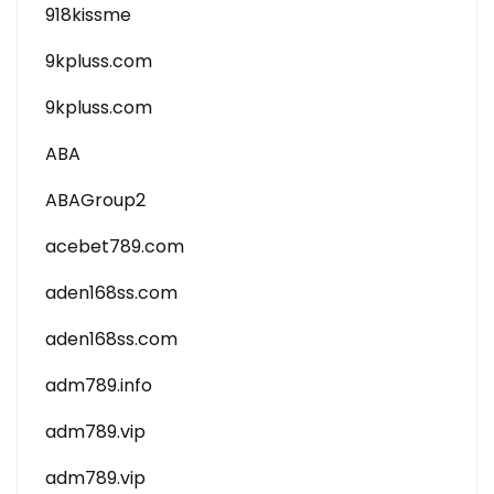
918kissme
9kpluss.com
9kpluss.com
ABA
ABAGroup2
acebet789.com
aden168ss.com
aden168ss.com
adm789.info
adm789.vip
adm789.vip