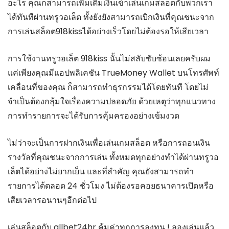
อะไร คุณก็สามารถเพิ่มเติมเงินเข้าเล่นเกมสล็อตกับพวกเรา
ได้ทันทีผ่านทรูวอเล็ต ทั้งยังยังสามารถเบิกเงินที่คุณชนะจาก
การเล่นสล็อต918kissได้อย่างเร็วโดยไม่ต้องรอให้เสียเวลา
การใช้งานทรูวอเล็ต 918kiss นั้นไม่สลับซับซ้อนเลยครับผม
แค่เพียงคุณมีแอปพลิเคชัน TrueMoney Wallet บนโทรศัพท์
เคลื่อนที่ของคุณ ก็สามารถทำธุรกรรมได้โดยทันที โดยไม่
จำเป็นต้องกลุ้มใจเรื่องความปลอดภัย ด้วยเหตุว่าทุกแนวทาง
การทำรายการจะได้รับการคุ้มครองอย่างเข้มงวด
ไม่ว่าจะเป็นการฝากเงินเพื่อเล่นเกมสล็อต หรือการถอนเงิน
รางวัลที่คุณชนะจากการเล่น ทั้งหมดทุกอย่างทำได้ผ่านทรูวอ
เล็ตได้อย่างไม่ยากเย็น และที่สำคัญ คุณยังสามารถทำ
รายการได้ตลอด 24 ชั่วโมง ไม่ต้องรอคอยธนาคารเปิดหรือ
เสียเวลารอนานๆอีกต่อไป
เล่นสล็อตกับ allbet24hr คุ้มค่าทุกการลงทุน ! ลองเล่นแล้ว