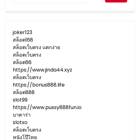
joker123
สล็อต168
สล็อตเว็บตรง แตกง่าย
สล็อตเว็บตรง
สล็อต66
https://www.jinda44.xyz
สล็อตเว็บตรง
https://bonus888.life
สล็อต888
slot99
https://www.pussy888fun.io
บาคาร่า
slotxo
สล็อตเว็บตรง
หนังโป๊ไทย