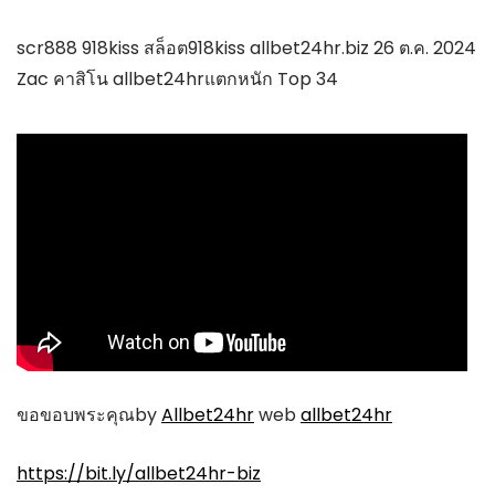
scr888 918kiss สล็อต918kiss allbet24hr.biz 26 ต.ค. 2024
Zac คาสิโน allbet24hrแตกหนัก Top 34
ขอขอบพระคุณby
Allbet24hr
web
allbet24hr
https://bit.ly/allbet24hr-biz