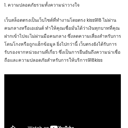
1. ความปลอดภัยรวมทั้งความน่าวางใจ
เว็บสล็อตตรงเป็นเว็บไซต์ที่ทำงานโดยตรง kiss918 ไม่ผ่าน
คนกลางหรือเอเย่นต์ ทำให้คุณเชื่อมั่นได้ว่าเงินทุกบาทที่คุณ
ฝากเข้าไปจะไม่ผ่านมือคนกลาง ซึ่งลดความเสี่ยงสำหรับการ
โดนโกงหรือถูกแฮ็กข้อมูล ยิ่งไปกว่านี้ เว็บตรงยังได้รับการ
รับรองจากหน่วยงานที่เกี่ยว ซึ่งเป็นการยืนยันถึงความน่าเชื่อ
ถือและความปลอดภัยสำหรับการให้บริการ918kiss