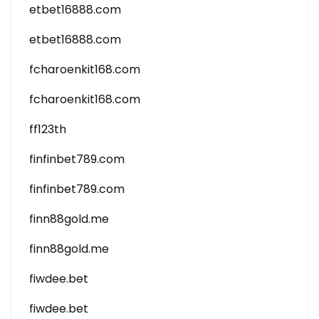
etbet16888.com
etbet16888.com
fcharoenkit168.com
fcharoenkit168.com
ff123th
finfinbet789.com
finfinbet789.com
finn88gold.me
finn88gold.me
fiwdee.bet
fiwdee.bet