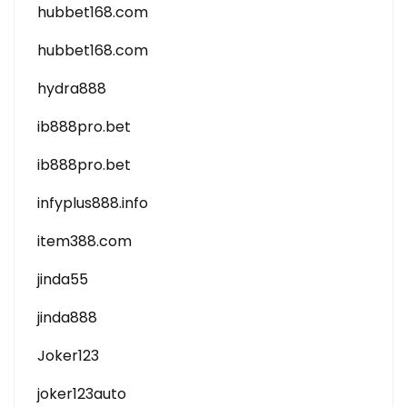
hubbet168.com
hubbet168.com
hydra888
ib888pro.bet
ib888pro.bet
infyplus888.info
item388.com
jinda55
jinda888
Joker123
joker123auto