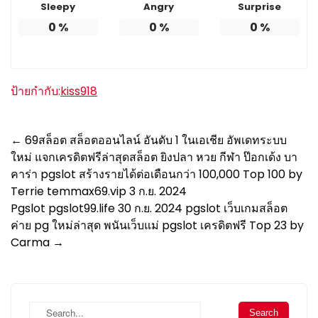
Sleepy
Angry
Surprise
0
%
0
%
0
%
ป้ายกำกับ:
kiss918
Post
←
69สล็อต สล็อตออนไลน์ อันดับ 1 ในเอเชีย อัพเดทระบบ
ใหม่ แจกเครดิตฟรีล่าสุดสล็อต ยิงปลา หวย กีฬา ป๊อกเด้ง บา
navigation
คาร่า pgslot สร้างรายได้ต่อเดือนกว่า 100,000 Top 100 by
Terrie temmax69.vip 3 ก.ย. 2024
Pgslot pgslot99.life 30 ก.ย. 2024 pgslot เว็บเกมสล็อต
ค่าย pg ใหม่ล่าสุด พนันเว็บแม่ pgslot เครดิตฟรี Top 23 by
Carma
→