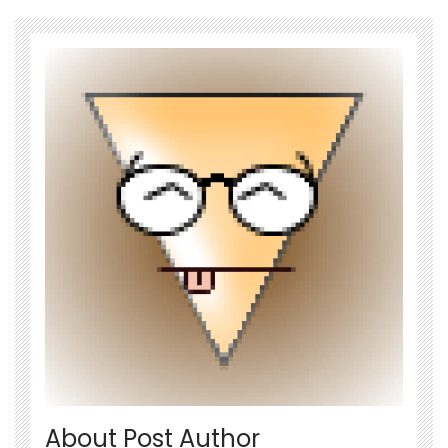
About Post Author