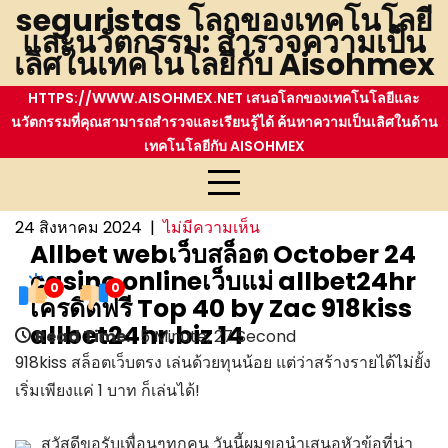
Skip
seguristas โลกของเทคโนโลยี
และนวัตกรรม: สำรวจความเป็น
to
เลิศในเทคโนโลยีกับ Aisohmex
content
HTTPS://WWW.AISOHMEX.NET เสนอโลกของเทคโนโลยีและ
นวัตกรรมที่คุณสามารถสำรวจและเรียนรู้ได้ ค้นหาความเป็นเลิศในด้าน
เทคโนโลยีกับ AISOHMEX
24 สิงหาคม 2024
|
ไม่มีความเห็น
Allbet webเว็บสล็อต October 24
casino onlineเว็บแม่ allbet24hr
0
0
เครดิตฟรี Top 40 by Zac 918kiss
allbet24hr.biz 14
Read Time:
5 Minute, 27 Second
918kiss สล็อตเว็บตรง เล่นด้วยทุนน้อย แต่ว่าสร้างรายได้ไม่ยั้ง
เริ่มเพียงแค่ 1 บาท ก็เล่นได้!
สวัสดีขอรับเพื่อนๆทุกคน วันนี้ผมขอนำเสนอหัวข้อที่น่า