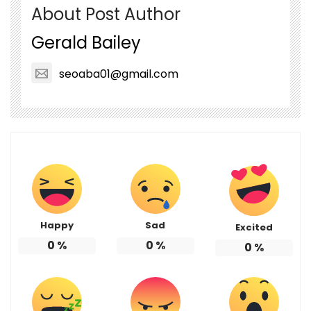
About Post Author
Gerald Bailey
seoaba01@gmail.com
Happy
Sad
Excited
0
%
0
%
0
%