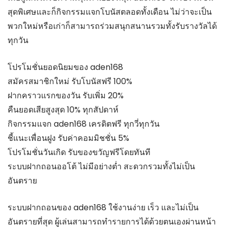
สุดพิเศษและก็กิจกรรมแจกโบนัสตลอดทั้งเดือน ไม่ว่าจะเป็น
พวกใหม่หรือเก่าก็สามารถร่วมสนุกสนานรวมทั้งรับรางวัลได้
ทุกวัน
โปรโมชั่นยอดนิยมของ aden168
สมัครสมาชิกใหม่ รับโบนัสฟรี 100%
ฝากคราวแรกของวัน รับเพิ่ม 20%
คืนยอดเสียสูงสุด 10% ทุกสัปดาห์
กิจกรรมแจก aden168 เครดิตฟรี ทุกวี่ทุกวัน
ชี้แนะเพื่อนฝูง รับค่าคอมมิชชั่น 5%
โปรโมชั่นวันเกิด รับของขวัญฟรีโดยทันที
ระบบฝากถอนออโต้ ไม่มีอย่างต่ำ สะดวกรวมทั้งไม่เป็น
อันตราย
ระบบฝากถอนของ aden168 ใช้งานง่าย เร็ว และไม่เป็น
อันตรายที่สุด ผู้เล่นสามารถทำรายการได้ด้วยตนเองผ่านหน้า