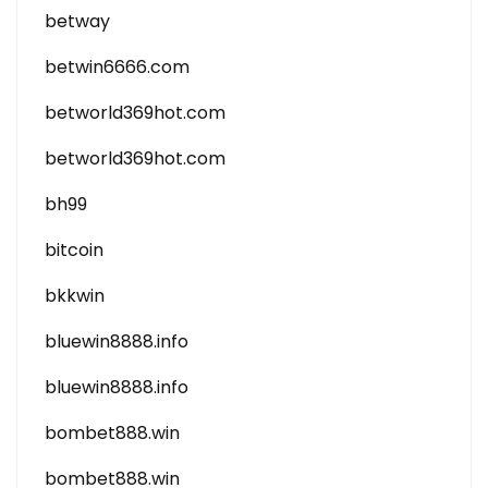
betway
betwin6666.com
betworld369hot.com
betworld369hot.com
bh99
bitcoin
bkkwin
bluewin8888.info
bluewin8888.info
bombet888.win
bombet888.win