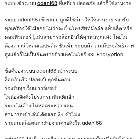
ระบบเข้าระบบ
aden168
ที่เสถียร ปลอดภัย แล้วก็ใช้งานง่าย
ระบบ aden168 เข้าระบบ ถูกดีไซน์มาให้ใช้งานง่าย รองรับ
ทุกเครื่องใช้ไม้สอย ไม่ว่าจะเป็นโทรศัพท์มือถือ แท็บเล็ต หรือ
คอมพิวเตอร์ ผู้เล่นสามารถล็อกอินได้ทุกหนทุกแห่ง โดยไม่
ต้องดาวน์โหลดแอปพลิเคชันเพิ่ม ระบบมีความมีประสิทธิภาพ
สูงแล้วก็ไม่เป็นอันตรายด้วยเทคโนโลยี SSL Encryption
ข้อดีของระบบ aden168 เข้าระบบ
ล็อกอินเร็ว ปลอดภัยทุกขั้นตอน
รองรับทุกเว็บเบราว์เซอร์
ไม่ต้องจัดตั้งโปรแกรมเพิ่มเติมอีก
ระบบไม่ค้าง ไม่หลุดระหว่างเล่น
สามารถเข้าเล่นได้ตลอด 24 ชั่วโมง
รวมเกมสล็อตแตกง่ายจากค่ายดังใน aden168