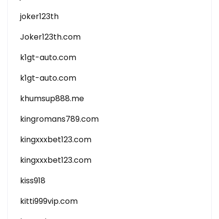
joker123th
Joker123th.com
k1gt-auto.com
k1gt-auto.com
khumsup888.me
kingromans789.com
kingxxxbet123.com
kingxxxbet123.com
kiss918
kitti999vip.com