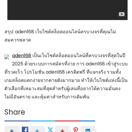
สรุป: aden168 เว็บไซต์สล็อตออนไลน์ครบวงจรที่คุณไม่
สมควรพลาด
aden168
เป็นเว็บไซต์สล็อตออนไลน์ที่ครบวงจรที่สุดในปี
2025 ด้วยระบบการสมัครที่ง่าย การ aden168 เข้าสู่ระบบ
ที่รวดเร็ว โปรโมชั่น aden168 เครดิตฟรี ที่แจกจริง รวมทั้ง
เกมสล็อตแตกง่ายจากค่ายดังมากมาย ทำให้เว็บไซต์แห่งนี้เป็น
ตัวเลือกที่เหมาะสมที่สุดสำหรับผู้เล่นที่อยากได้ความมั่นคง
ไม่มีอันตราย และคุ้มค่าสำหรับการเดิมพัน
Share