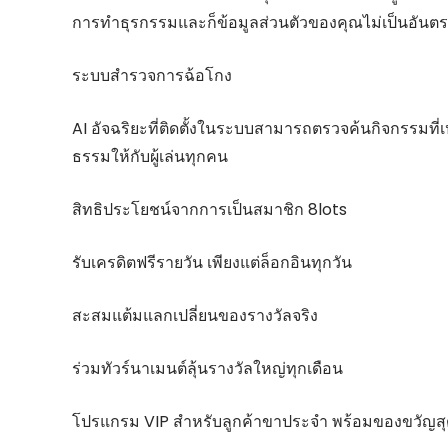
การทำธุรกรรมและก็ข้อมูลส่วนตัวของคุณไม่เป็นอันตร
ระบบสำรวจการฉ้อโกง
AI อัจฉริยะที่ติดตั้งในระบบสามารถตรวจค้นกิจกรรมที่
ธรรมให้กับผู้เล่นทุกคน
สิทธิประโยชน์จากการเป็นสมาชิก 8lots
รับเครดิตฟรีรายวัน เพียงแต่ล็อกอินทุกวัน
สะสมแต้มแลกเปลี่ยนของรางวัลจริง
ร่วมทัวร์นาเมนต์ลุ้นรางวัลใหญ่ทุกเดือน
โปรแกรม VIP สำหรับลูกค้าขาประจำ พร้อมของขวัญสุ