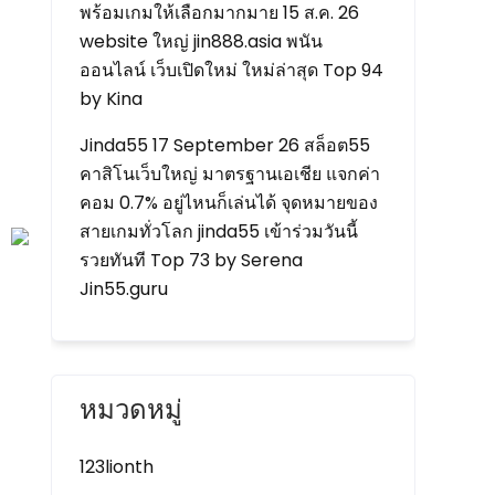
พร้อมเกมให้เลือกมากมาย 15 ส.ค. 26
website ใหญ่ jin888.asia พนัน
ออนไลน์ เว็บเปิดใหม่ ใหม่ล่าสุด Top 94
by Kina
Jinda55 17 September 26 สล็อต55
คาสิโนเว็บใหญ่ มาตรฐานเอเชีย แจกค่า
คอม 0.7% อยู่ไหนก็เล่นได้ จุดหมายของ
สายเกมทั่วโลก jinda55 เข้าร่วมวันนี้
รวยทันที Top 73 by Serena
Jin55.guru
หมวดหมู่
123lionth