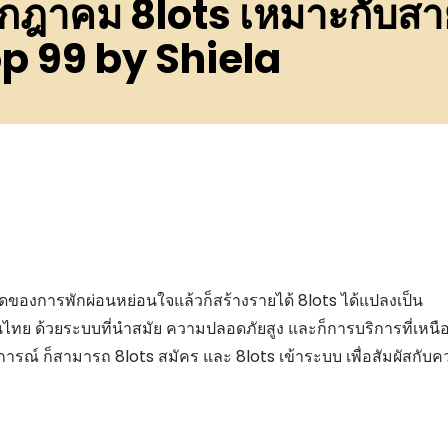
กรกฎาคม 8lots เหมาะกับส
Top 99 by Shiela
ใดของการพักผ่อนหย่อนใจแล้วก็สร้างรายได้ 8lots ได้แปลงเป็น
ล่นไทย ด้วยระบบที่นำสมัย ความปลอดภัยสูง และก็การบริการที่เหนื
บการณ์ ก็สามารถ 8lots สมัคร และ 8lots เข้าระบบ เพื่อสัมผัสกับ