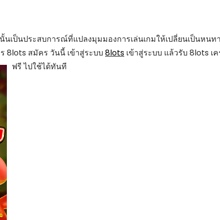
นั้นเป็นประสบการณ์ที่แปลงมุมมองการเล่นเกมให้เปลี่ยนเป็นหนท
8lots สมัคร วันนี้ เข้าสู่ระบบ
8lots
เข้าสู่ระบบ แล้วรับ 8lots เค
ฟรี ไปใช้ได้ทันที