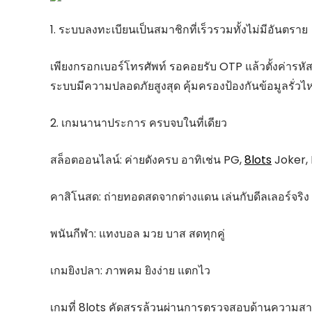
1. ระบบลงทะเบียนเป็นสมาชิกที่เร็วรวมทั้งไม่มีอันตราย
เพียงกรอกเบอร์โทรศัพท์ รอคอยรับ OTP แล้วตั้งค่ารหั
ระบบมีความปลอดภัยสูงสุด คุ้มครองป้องกันข้อมูลรั่
2. เกมนานาประการ ครบจบในที่เดียว
สล็อตออนไลน์: ค่ายดังครบ อาทิเช่น PG,
8lots
Joker,
คาสิโนสด: ถ่ายทอดสดจากต่างแดน เล่นกับดีลเลอร์จริง
พนันกีฬา: แทงบอล มวย บาส สดทุกคู่
เกมยิงปลา: ภาพคม ยิงง่าย แตกไว
เกมที่ 8lots คัดสรรล้วนผ่านการตรวจสอบด้านความสามาร