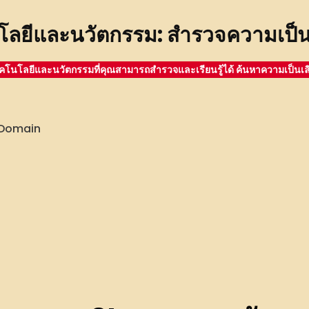
ลยีและนวัตกรรม: สำรวจความเป็น
ยีและนวัตกรรมที่คุณสามารถสำรวจและเรียนรู้ได้ ค้นหาความเป็นเล
 Domain