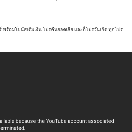
์ พร้อมโบนัสเติมเงิน โปรคืนยอดเสีย และก็โปรวันเกิด ทุกโปร