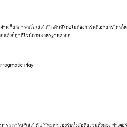
สผ่าน ก็สามารถเริ่มเล่นได้ในทันทีโดยไม่ต้องการันตีเอกสารใดๆก็
วไหลแล้วก็ถูกดีไซน์ตามมาตรฐานสากล
 Pragmatic Play
ถ การันตีเล่นได้ไม่มีสะดุด รองรับทั้งมือถือรวมทั้งคอมพิวเตอร