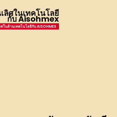
เลิศในเทคโนโลยี
กับ Aisohmex
ิศในด้านเทคโนโลยีกับ AISOHMEX