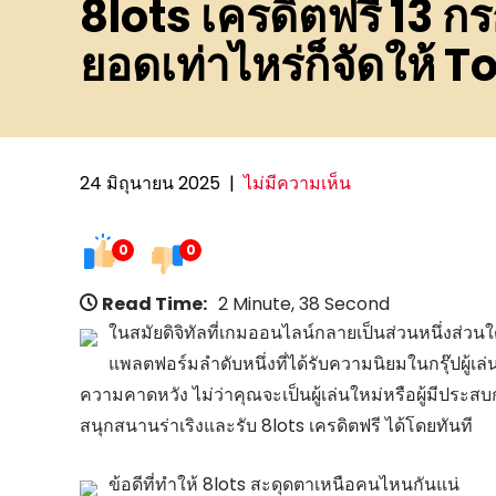
8lots เครดิตฟรี 13 
ยอดเท่าไหร่ก็จัดให้ 
24 มิถุนายน 2025
|
ไม่มีความเห็น
0
0
Read Time:
2 Minute, 38 Second
ในสมัยดิจิทัลที่เกมออนไลน์กลายเป็นส่วนหนึ่งส่วน
แพลตฟอร์มลำดับหนึ่งที่ได้รับความนิยมในกรุ๊ปผู้เ
ความคาดหวัง ไม่ว่าคุณจะเป็นผู้เล่นใหม่หรือผู้มีประส
สนุกสนานร่าเริงและรับ 8lots เครดิตฟรี ได้โดยทันที
ข้อดีที่ทำให้ 8lots สะดุดตาเหนือคนไหนกันแน่