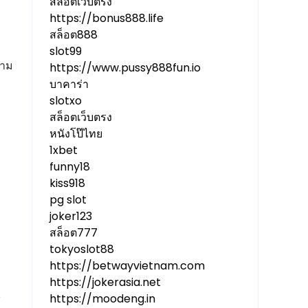
สล็อตเว็บตรง
https://bonus888.life
สล็อต888
slot99
ตาม
https://www.pussy888fun.io
บาคาร่า
slotxo
สล็อตเว็บตรง
หนังโป๊ไทย
1xbet
funny18
kiss918
pg slot
joker123
สล็อต777
tokyoslot88
https://betwayvietnam.com
https://jokerasia.net
https://moodeng.in
์