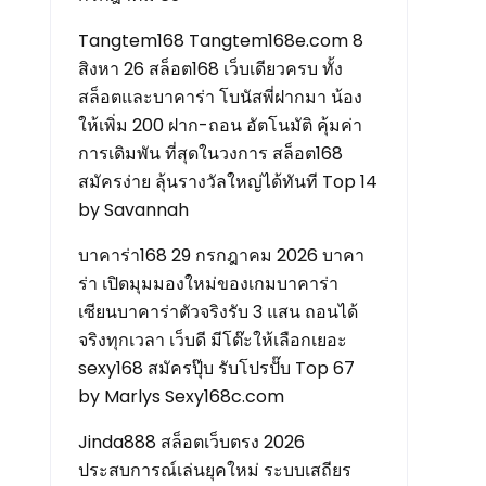
Tangtem168 Tangtem168e.com 8
สิงหา 26 สล็อต168 เว็บเดียวครบ ทั้ง
สล็อตและบาคาร่า โบนัสพี่ฝากมา น้อง
ให้เพิ่ม 200 ฝาก-ถอน อัตโนมัติ คุ้มค่า
การเดิมพัน ที่สุดในวงการ สล็อต168
สมัครง่าย ลุ้นรางวัลใหญ่ได้ทันที Top 14
by Savannah
บาคาร่า168 29 กรกฎาคม 2026 บาคา
ร่า เปิดมุมมองใหม่ของเกมบาคาร่า
เซียนบาคาร่าตัวจริงรับ 3 แสน ถอนได้
จริงทุกเวลา เว็บดี มีโต๊ะให้เลือกเยอะ
sexy168 สมัครปุ๊บ รับโปรปั๊บ Top 67
by Marlys Sexy168c.com
Jinda888 สล็อตเว็บตรง 2026
ประสบการณ์เล่นยุคใหม่ ระบบเสถียร
ก