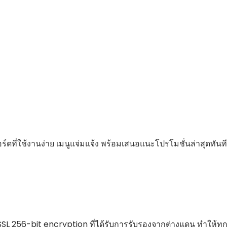
ร์ดที่ใช้งานง่าย เมนูแจ่มแจ้ง พร้อมเสนอแนะโปรโมชั่นล่าสุดทันที
SL 256-bit encryption ที่ได้รับการรับรองจากต่างแดน ทำให้ทุ