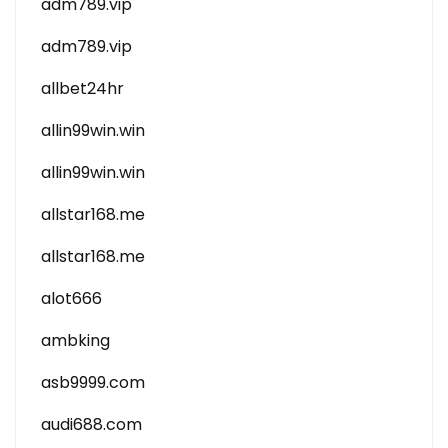
adm789.vip
adm789.vip
allbet24hr
allin99win.win
allin99win.win
allstar168.me
allstar168.me
alot666
ambking
asb9999.com
audi688.com