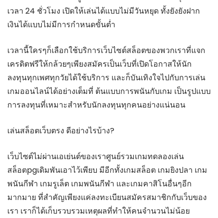
เวลา 24 ชั่วโมง เปิดให้เล่นได้แบบไม่มีวันหยุด ทั้งยังยังฝาก
เงินได้แบบไม่มีการกำหนดขั้นต่ำ
เวลานี้ใครๆก็เลือกใช้บริการเว็บไซต์สล็อตของพวกเราที่แจก
เครดิตฟรีให้กล้วยๆเพียงสมัครเป็นเว็บที่เปิดโอกาสให้นัก
ลงทุนทุกเพศทุกวัยได้ใช้บริการ และก็บันเทิงใจไปกับการเล่น
เกมออนไลน์ได้อย่างเต็มที่ ต้นแบบการพนันกับเกม เป็นรูปแบบ
การลงทุนที่เหมาะสำหรับนักลงทุนทุกคนอย่างแน่นอน
เล่นสล็อตเว็บตรง ดีอย่างไรบ้าง?
เว็บไซต์ไม่ผ่านเอเย่นต์ของเราศูนย์รวมเกมทดลองเล่น
สล็อตpgเดิมพันเอาไว้เพียบ มีอีกทั้งเกมสล็อต เกมยิงปลา เกม
พนันกีฬา เกมรูเล็ต เกมพนันกีฬา และเกมคาสิโนอื่นๆอีก
มากมาย ที่สำคัญเพียงแค่ลงทะเบียนสมัครสมาชิกกับเว็บของ
เรา เราก็ได้เก็บรวบรวมเหตุผลที่ทำให้คนจำนวนไม่น้อย