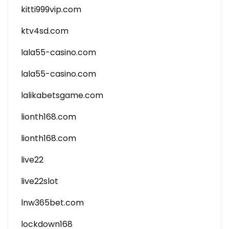
kitti999vip.com
ktv4sd.com
lala55-casino.com
lala55-casino.com
lalikabetsgame.com
lionth168.com
lionth168.com
live22
live22slot
lnw365bet.com
lockdown168