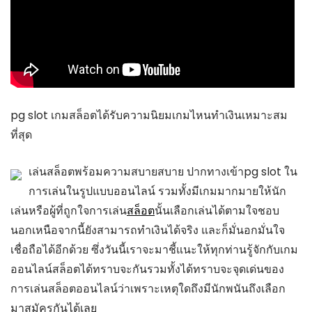
pg slot เกมสล็อตได้รับความนิยมเกมไหนทำเงินเหมาะสม
ที่สุด
เล่นสล็อตพร้อมความสบายสบาย ปากทางเข้าpg slot ใน
การเล่นในรูปแบบออนไลน์ รวมทั้งมีเกมมากมายให้นัก
เล่นหรือผู้ที่ถูกใจการเล่น
สล็อต
นั้นเลือกเล่นได้ตามใจชอบ
นอกเหนือจากนี้ยังสามารถทำเงินได้จริง และก็มั่นอกมั่นใจ
เชื่อถือได้อีกด้วย ซึ่งวันนี้เราจะมาชี้แนะให้ทุกท่านรู้จักกับเกม
ออนไลน์สล็อตได้ทราบจะกันรวมทั้งได้ทราบจะจุดเด่นของ
การเล่นสล็อตออนไลน์ว่าเพราะเหตุใดถึงมีนักพนันถึงเลือก
มาสมัครกันได้เลย