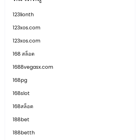
123lionth
123xos.com
123xos.com
168 สล็อต
1688vegasx.com
168pg
168slot
168สล็อต
188bet
188betth