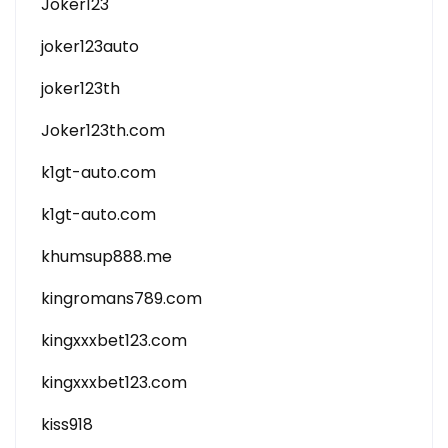
Joker123
joker123auto
joker123th
Joker123th.com
k1gt-auto.com
k1gt-auto.com
khumsup888.me
kingromans789.com
kingxxxbet123.com
kingxxxbet123.com
kiss918