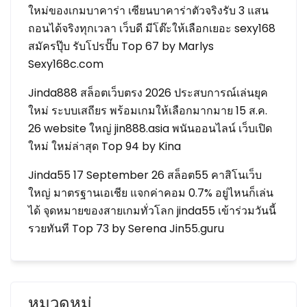
ใหม่ของเกมบาคาร่า เซียนบาคาร่าตัวจริงรับ 3 แสน
ถอนได้จริงทุกเวลา เว็บดี มีโต๊ะให้เลือกเยอะ sexy168
สมัครปุ๊บ รับโปรปั๊บ Top 67 by Marlys
Sexy168c.com
Jinda888 สล็อตเว็บตรง 2026 ประสบการณ์เล่นยุค
ใหม่ ระบบเสถียร พร้อมเกมให้เลือกมากมาย 15 ส.ค.
26 website ใหญ่ jin888.asia พนันออนไลน์ เว็บเปิด
ใหม่ ใหม่ล่าสุด Top 94 by Kina
Jinda55 17 September 26 สล็อต55 คาสิโนเว็บ
ใหญ่ มาตรฐานเอเชีย แจกค่าคอม 0.7% อยู่ไหนก็เล่น
ได้ จุดหมายของสายเกมทั่วโลก jinda55 เข้าร่วมวันนี้
รวยทันที Top 73 by Serena Jin55.guru
หมวดหมู่