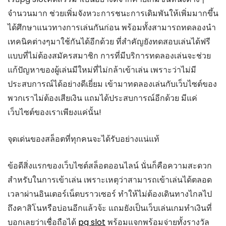
จำนวนมาก ช่วยเพิ่มจังหวะการชนะการเดิมพันให้เพิ่มมากขึ้น
ได้ศึกษาแนวทางการเล่นกันก่อน พร้อมทั้งสามารถทดลองนำ
เทคนิคต่างๆมาใช้กันได้อีกด้วย ที่สำคัญยังทดสอบเล่นได้ฟรี
แบบที่ไม่ต้องสมัครสมาชิก การที่มีบริการทดลองเล่นจะช่วย
แก้ปัญหาของผู้เล่นมีใหม่ที่ไม่กล้าเข้าเล่น เพราะว่าไม่มี
ประสบการณ์ได้อย่างดีเยี่ยม เข้ามาทดลองเล่นกับเว็บไซต์ของ
พวกเราไม่ต้องเสียเงิน แถมได้ประสบการณ์อีกด้วย มีแค่
เว็บไซต์ของเราเพียงแค่นั้น!
จุดเด่นของสล็อตที่ทุกคนจะได้รับอย่างแน่แท้
ข้อดีสิ่งแรกของเว็บไซต์สล็อตออนไลน์ นั่นก็คือความสะดวก
สำหรับในการเข้าเล่น เพราะเหตุว่าสามารถเข้าเล่นได้ตลอด
เวลาผ่านอินเตอร์เน็ตบราวเซอร์ ทำให้ไม่ต้องเดินทางไกลไป
ถึงคาสิโนหรือบ่อนอีกแล้วจ้ะ แถมยังเป็นเว็บเล่นเกมทำเงินที่
บอกเลยว่าเชื่อถือได้
pg slot
พร้อมแจกพร้อมจ่ายทั้งรางวัล