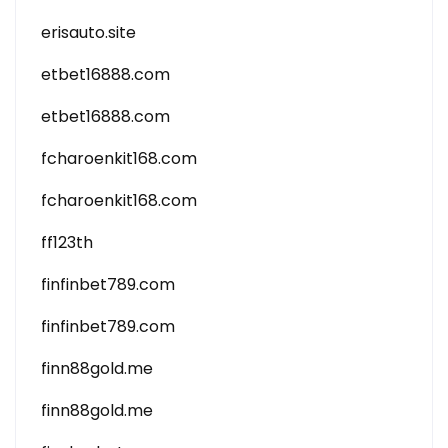
erisauto.site
etbet16888.com
etbet16888.com
fcharoenkit168.com
fcharoenkit168.com
ff123th
finfinbet789.com
finfinbet789.com
finn88gold.me
finn88gold.me