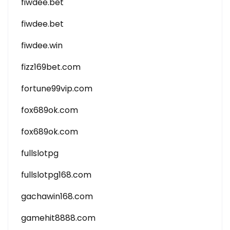
fiwdee.bet
fiwdee.bet
fiwdee.win
fizz169bet.com
fortune99vip.com
fox689ok.com
fox689ok.com
fullslotpg
fullslotpg168.com
gachawin168.com
gamehit8888.com