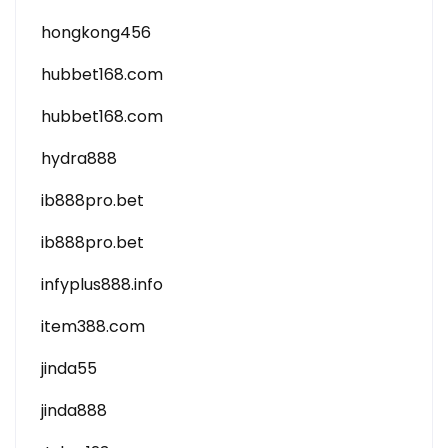
hongkong456
hubbet168.com
hubbet168.com
hydra888
ib888pro.bet
ib888pro.bet
infyplus888.info
item388.com
jinda55
jinda888