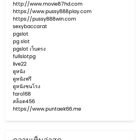
http://www.movie87hd.com
https://www.pussy888play.com
https://pussy888win.com
sexybaccarat
pgslot
pg slot
pgslot เว็บตรง
fullslotpg
live22
ดูหนัง
ดูหนังฟรี
ดูหนังชนโรง
faro168
สล็อต456
https://www.puntaek66.me