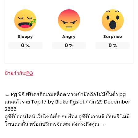
Sleepy
Angry
Surprise
0
%
0
%
0
%
ป้ายกำกับ:
PG
Post
←
Pg พีจี ฟรีเครดิตเกมสล็อต ทางเข้ามือถือไม่มีขั้นต่ำ pg
เล่นแล้วรวย Top 17 by Blake Pgslot77.in 29 December
navigation
2566
ดูซีรี่ย์ออนไลน์ เว็บไซต์เด็ด จบเรื่อง ดูซีรี่ย์เกาหลี เว็บฟรี ไม่มี
โฆษณากั้น พร้อมบริการจัดเต็ม ส่งตรงถึงคุณ
→