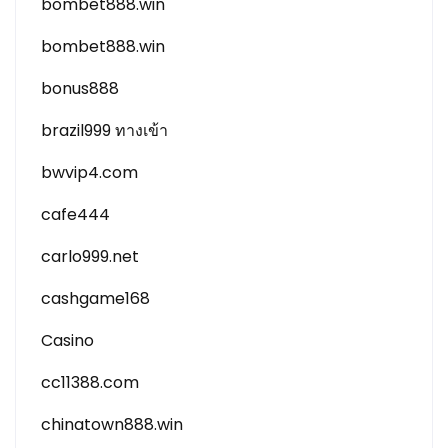
bombet888.win
bombet888.win
bonus888
brazil999 ทางเข้า
bwvip4.com
cafe444
carlo999.net
cashgame168
Casino
cc11388.com
chinatown888.win