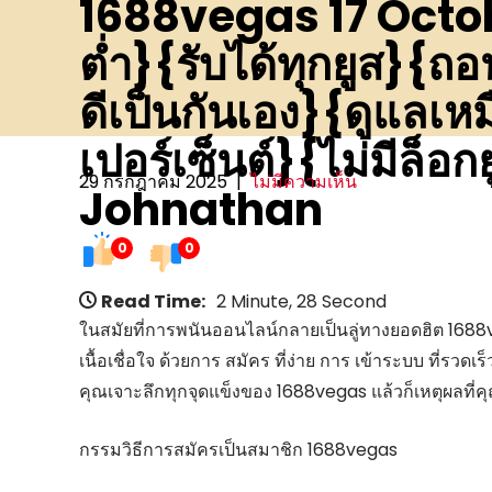
1688vegas 17 October
ต่ำ}{รับได้ทุกยูส}{
ดีเป็นกันเอง}{ดูแลเ
เปอร์เซ็นต์}{ไม่มีล็
29 กรกฎาคม 2025
|
ไม่มีความเห็น
Johnathan
0
0
Read Time:
2 Minute, 28 Second
ในสมัยที่การพนันออนไลน์กลายเป็นลู่ทางยอดฮิต 1688veg
เนื้อเชื่อใจ ด้วยการ สมัคร ที่ง่าย การ เข้าระบบ ที่รวดเ
คุณเจาะลึกทุกจุดแข็งของ 1688vegas แล้วก็เหตุผลที่
กรรมวิธีการสมัครเป็นสมาชิก 1688vegas