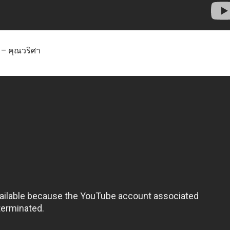
 – คุณวริศา