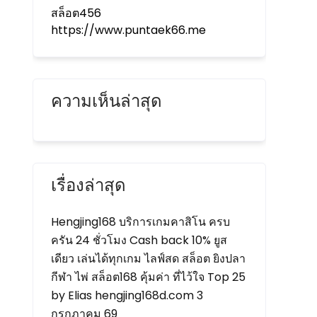
สล็อต456
https://www.puntaek66.me
ความเห็นล่าสุด
เรื่องล่าสุด
Hengjing168 บริการเกมคาสิโน ครบ
ครัน 24 ชั่วโมง Cash back 10% ยูส
เดียว เล่นได้ทุกเกม ไลฟ์สด สล็อต ยิงปลา
กีฬา ไพ่ สล็อต168 คุ้มค่า ที่ไว้ใจ Top 25
by Elias hengjing168d.com 3
กรกฎาคม 69