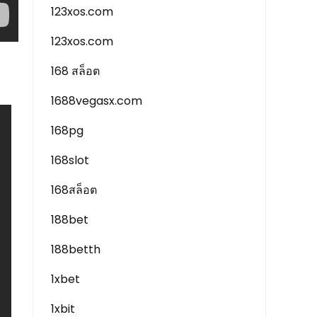
123xos.com
123xos.com
168 สล็อต
1688vegasx.com
168pg
168slot
168สล็อต
188bet
188betth
1xbet
1xbit