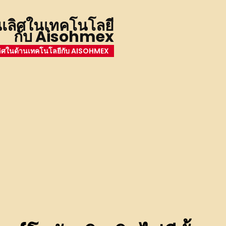
เลิศในเทคโนโลยี
กับ Aisohmex
ิศในด้านเทคโนโลยีกับ AISOHMEX