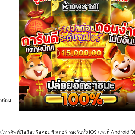
กก่อน
โทรศัพท์มือถือหรือคอมพิวเตอร์ รองรับทั้ง iOS และก็ Android ใช