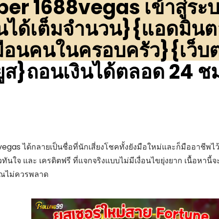
 1688vegas เข้าสู่ระบบ {
ถอนได้เต็มจำนวน}{แอดมินต
หมือนคนในครอบครัว}{เว็บ
อกยูส}ถอนเงินได้ตลอด 24 
as ได้กลายเป็นชื่อที่นักเสี่ยงโชคทั้งยังมือใหม่และก็มืออาชีพไว
ร็วทันใจ และ เครดิตฟรี ที่แจกจริงแบบไม่มีเงื่อนไขยุ่งยาก เนื้อหานี้
คุณไม่ควรพลาด