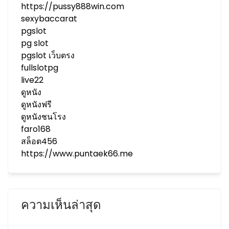
https://pussy888win.com
sexybaccarat
pgslot
pg slot
pgslot เว็บตรง
fullslotpg
live22
ดูหนัง
ดูหนังฟรี
ดูหนังชนโรง
faro168
สล็อต456
https://www.puntaek66.me
ความเห็นล่าสุด