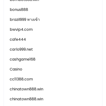
bonus888
brazil999 ทางเข้า
bwvip4.com
cafe444
carlo999.net
cashgame168
Casino
cc11388.com
chinatown888.win
chinatown888.win