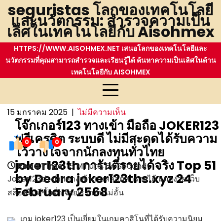
Skip
seguristas โลกของเทคโนโลยี
และนวัตกรรม: สำรวจความเป็น
to
เลิศในเทคโนโลยีกับ Aisohmex
content
HTTPS://WWW.AISOHMEX.NET เสนอโลกของเทคโนโลยีและ
นวัตกรรมที่คุณสามารถสำรวจและเรียนรู้ได้ ค้นหาความเป็นเลิศในด้าน
เทคโนโลยีกับ AISOHMEX
15 มกราคม 2025
|
ไม่มีความเห็น
โจ๊กเกอร์123 ทางเข้า มือถือ JOKER123
ฟรีเครดิต ระบบดี ไม่มีสะดุดได้รับความ
0
0
ไว้วางใจจากนักลงทุนทั่วไทย
joker123th การันตีรายได้จริง Top 51
Read Time:
5 Minute, 34 Second
by Dedra joker123ths.xyz 24
Joker123th ปากทางเข้าเกมสล็อตหารายได้ แตกง่าย เว็บ
February 2568
สล็อตไม่มีขั้นต่ำ จ่ายเร็วถอนไม่อั้น
เกม joker123 เป็นเยี่ยมในเกมคาสิโนที่ได้รับความนิยม