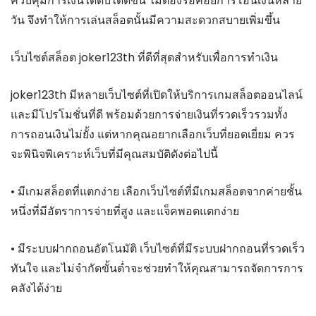
ควบคุมการเงินได้ดิบได้ดีขึ้น ไม่ต้องรอคอยการโอนเงินหลาย
วัน จึงทำให้การเล่นสล็อตนั้นมีความสะดวกสบายเพิ่มขึ้น
เว็บไซต์สล็อต joker123th ที่ดีที่สุดสำหรับเพื่อการทำเงิน
joker123th มีหลายเว็บไซต์ที่เปิดให้บริการเกมสล็อตออนไลน์
และมีโปรโมชั่นที่ดี พร้อมด้วยการจ่ายเงินที่รวดเร็วรวมทั้ง
การถอนเงินไม่ยั้ง แต่หากคุณอยากเลือกเว็บที่ยอดเยี่ยม ควร
จะพินิจพิเคราะห์เว็บที่มีคุณสมบัติดังต่อไปนี้
• มีเกมสล็อตที่แตกง่าย เลือกเว็บไซต์ที่มีเกมสล็อตจากค่ายชั้น
หนึ่งที่มีอัตราการจ่ายที่สูง และแจ็คพอตแตกง่าย
• มีระบบฝากถอนอัตโนมัติ เว็บไซต์ที่มีระบบฝากถอนที่รวดเร็ว
ทันใจ และไม่จำกัดขั้นต่ำจะช่วยทำให้คุณสามารถจัดการการ
คลังได้ง่าย