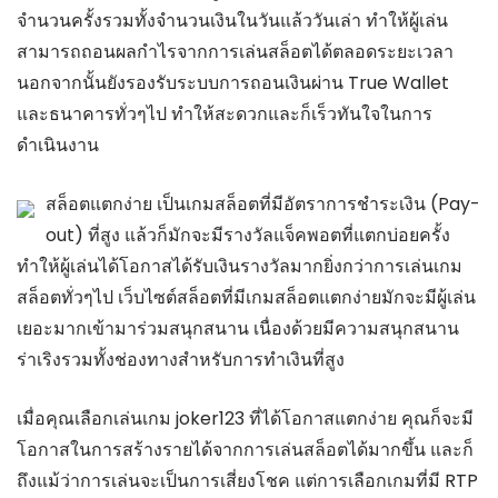
จำนวนครั้งรวมทั้งจำนวนเงินในวันแล้ววันเล่า ทำให้ผู้เล่น
สามารถถอนผลกำไรจากการเล่นสล็อตได้ตลอดระยะเวลา
นอกจากนั้นยังรองรับระบบการถอนเงินผ่าน True Wallet
และธนาคารทั่วๆไป ทำให้สะดวกและก็เร็วทันใจในการ
ดำเนินงาน
สล็อตแตกง่าย เป็นเกมสล็อตที่มีอัตราการชำระเงิน (Pay-
out) ที่สูง แล้วก็มักจะมีรางวัลแจ็คพอตที่แตกบ่อยครั้ง
ทำให้ผู้เล่นได้โอกาสได้รับเงินรางวัลมากยิ่งกว่าการเล่นเกม
สล็อตทั่วๆไป เว็บไซต์สล็อตที่มีเกมสล็อตแตกง่ายมักจะมีผู้เล่น
เยอะมากเข้ามาร่วมสนุกสนาน เนื่องด้วยมีความสนุกสนาน
ร่าเริงรวมทั้งช่องทางสำหรับการทำเงินที่สูง
เมื่อคุณเลือกเล่นเกม joker123 ที่ได้โอกาสแตกง่าย คุณก็จะมี
โอกาสในการสร้างรายได้จากการเล่นสล็อตได้มากขึ้น และก็
ถึงแม้ว่าการเล่นจะเป็นการเสี่ยงโชค แต่การเลือกเกมที่มี RTP