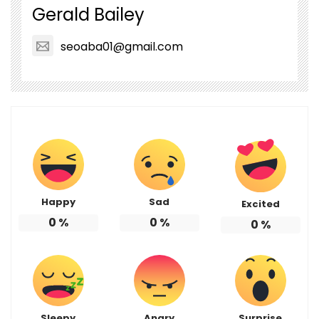
Gerald Bailey
seoaba01@gmail.com
Happy
Sad
Excited
0
%
0
%
0
%
Sleepy
Angry
Surprise