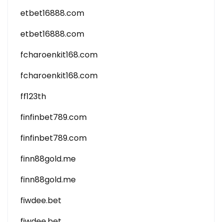
etbet16888.com
etbet16888.com
fcharoenkit168.com
fcharoenkit168.com
ff123th
finfinbet789.com
finfinbet789.com
finn88gold.me
finn88gold.me
fiwdee.bet
fiwdee.bet