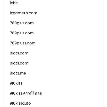
1xbit
1xgameth.com
789plus.com
789plus.com
789pluss.com
8lots.com
8lots.com
8lots.me
918Kiss
918kiss ดาวน์โหลด
918kissauto