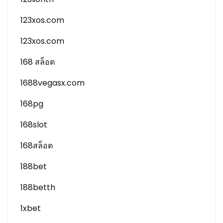
123xos.com
123xos.com
168 สล็อต
1688vegasx.com
168pg
168slot
168สล็อต
188bet
188betth
1xbet