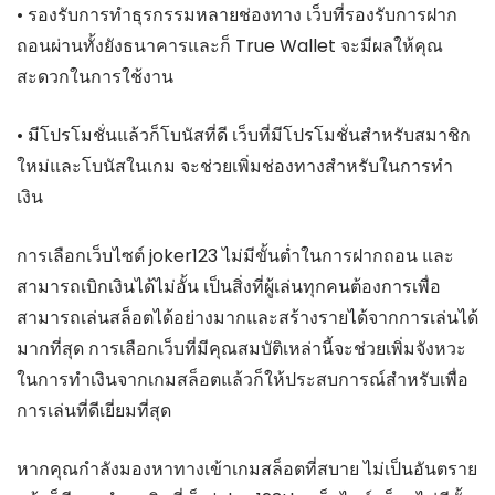
• รองรับการทำธุรกรรมหลายช่องทาง เว็บที่รองรับการฝาก
ถอนผ่านทั้งยังธนาคารและก็ True Wallet จะมีผลให้คุณ
สะดวกในการใช้งาน
• มีโปรโมชั่นแล้วก็โบนัสที่ดี เว็บที่มีโปรโมชั่นสำหรับสมาชิก
ใหม่และโบนัสในเกม จะช่วยเพิ่มช่องทางสำหรับในการทำ
เงิน
การเลือกเว็บไซต์ joker123 ไม่มีขั้นต่ำในการฝากถอน และ
สามารถเบิกเงินได้ไม่อั้น เป็นสิ่งที่ผู้เล่นทุกคนต้องการเพื่อ
สามารถเล่นสล็อตได้อย่างมากและสร้างรายได้จากการเล่นได้
มากที่สุด การเลือกเว็บที่มีคุณสมบัติเหล่านี้จะช่วยเพิ่มจังหวะ
ในการทำเงินจากเกมสล็อตแล้วก็ให้ประสบการณ์สำหรับเพื่อ
การเล่นที่ดีเยี่ยมที่สุด
หากคุณกำลังมองหาทางเข้าเกมสล็อตที่สบาย ไม่เป็นอันตราย