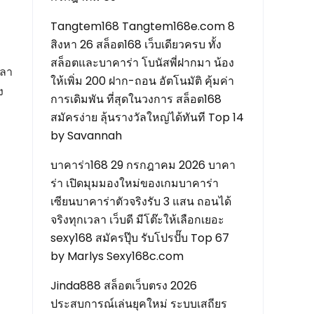
Tangtem168 Tangtem168e.com 8
สิงหา 26 สล็อต168 เว็บเดียวครบ ทั้ง
สล็อตและบาคาร่า โบนัสพี่ฝากมา น้อง
วลา
ให้เพิ่ม 200 ฝาก-ถอน อัตโนมัติ คุ้มค่า
ง
การเดิมพัน ที่สุดในวงการ สล็อต168
สมัครง่าย ลุ้นรางวัลใหญ่ได้ทันที Top 14
by Savannah
บาคาร่า168 29 กรกฎาคม 2026 บาคา
ร่า เปิดมุมมองใหม่ของเกมบาคาร่า
เซียนบาคาร่าตัวจริงรับ 3 แสน ถอนได้
จริงทุกเวลา เว็บดี มีโต๊ะให้เลือกเยอะ
sexy168 สมัครปุ๊บ รับโปรปั๊บ Top 67
by Marlys Sexy168c.com
Jinda888 สล็อตเว็บตรง 2026
ประสบการณ์เล่นยุคใหม่ ระบบเสถียร