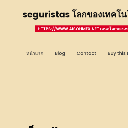
Skip
to
seguristas โลกของเทคโนโ
content
HTTPS://WWW.AISOHMEX.NET เสนอโลกของเทคโนโล
หน้าแรก
Blog
Contact
Buy this