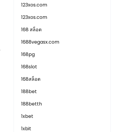
123xos.com
123xos.com
168 สล็อต
1688vegasx.com
น
168pg
168slot
168สล็อต
188bet
188betth
1xbet
1xbit