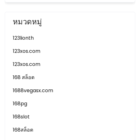
หมวดหมู่
123lionth
123xos.com
123xos.com
168 สล็อต
1688vegasx.com
168pg
168slot
168สล็อต