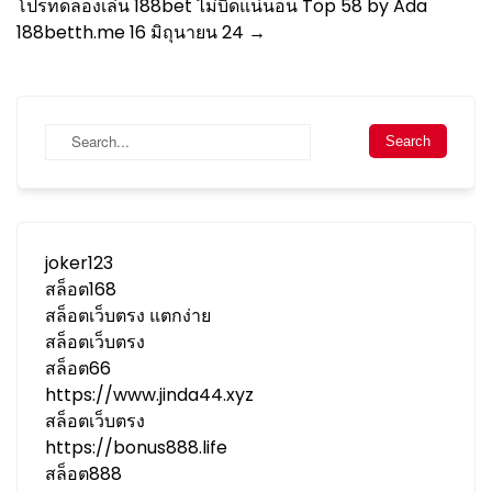
โปรทดลองเล่น 188bet ไม่บิดแน่นอน Top 58 by Ada
188betth.me 16 มิถุนายน 24
→
joker123
สล็อต168
สล็อตเว็บตรง แตกง่าย
สล็อตเว็บตรง
สล็อต66
https://www.jinda44.xyz
สล็อตเว็บตรง
https://bonus888.life
สล็อต888