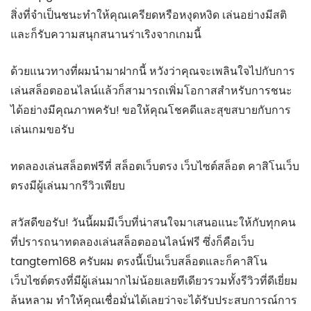
สิ่งที่จำเป็นชนะทำให้คุณเครียดหรือหงุดหงิด เล่นอย่างมีสติ
และก็รับความสนุกสนานร่าเริงจากเกมนี้
ด้วยแนวทางที่ผมนำมาฝากนี้ หวังว่าคุณจะเพลินใจไปกับการ
เล่นสล็อตออนไลน์แล้วก็สามารถเพิ่มโอกาสสำหรับการชนะ
ได้อย่างมีคุณภาพครับ! ขอให้คุณโชคดีและสุขสบายกับการ
เล่นเกมขอรับ
ทดลองเล่นสล็อตฟรีที่ สล็อตเว็บตรง เว็บไซต์สล็อต คาสิโนเว็บ
ตรงมีผู้เล่นมากรีวิวเพียบ
สวัสดีขอรับ! วันนี้ผมมีเว็บที่น่าสนใจมาเสนอแนะให้กับทุกคน
ที่ปรารถนาทดลองเล่นสล็อตออนไลน์ฟรี ซึ่งก็คือเว็บ
tangtem168 ครับผม ตรงนี้เป็นเว็บสล็อตและก็คาสิโน
เว็บไซต์ตรงที่มีผู้เล่นมากไม่น้อยเลยทีเดียวรวมทั้งรีวิวที่ดีเยี่ยม
ล้นหลาม ทำให้คุณเชื่อมั่นได้เลยว่าจะได้รับประสบการณ์การ