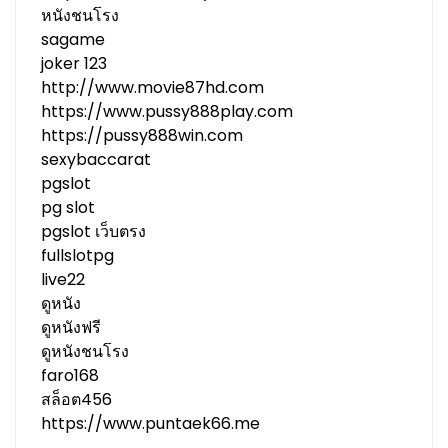
หนังชนโรง
sagame
joker 123
http://www.movie87hd.com
https://www.pussy888play.com
https://pussy888win.com
sexybaccarat
pgslot
pg slot
pgslot เว็บตรง
fullslotpg
live22
ดูหนัง
ดูหนังฟรี
ดูหนังชนโรง
faro168
สล็อต456
https://www.puntaek66.me