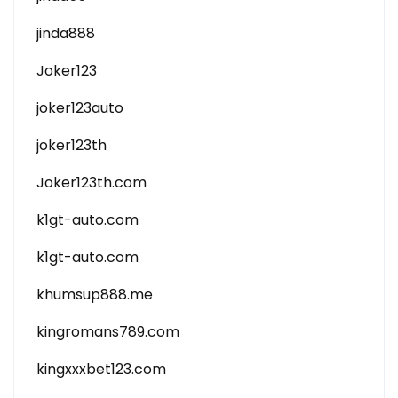
jinda888
Joker123
joker123auto
joker123th
Joker123th.com
k1gt-auto.com
k1gt-auto.com
khumsup888.me
kingromans789.com
kingxxxbet123.com