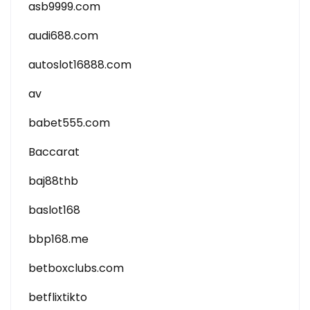
asb9999.com
audi688.com
autoslot16888.com
av
babet555.com
Baccarat
baj88thb
baslot168
bbp168.me
betboxclubs.com
betflixtikto