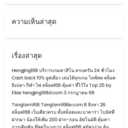
ความเห็นล่าสุด
เรื่องล่าสุด
Hengjing168 บริการเกมคาสิโน ครบครัน 24 ชั่วโมง
Cash back 10% ยูสเดียว เล่นได้ทุกเกม ไลฟ์สด สล็อต
ยิงปลา กีฬา ไพ่ สล็อต168 คุ้มค่า ที่ไว้ใจ Top 25 by
Elias hengjing168d.com 3 กรกฎาคม 69
Tangtem168 Tangtem168e.com 8 สิงหา 26
สล็อต168 เว็บเดียวครบ ทั้งสล็อตและบาคาร่า โบนัสพี่
ฝากมา น้องให้เพิ่ม 200 ฝาก-ถอน อัตโนมัติ คุ้มค่า
การเดิมพัน ที่สุดในวงการ สล็อต168 สมัครง่าย ลุ้น