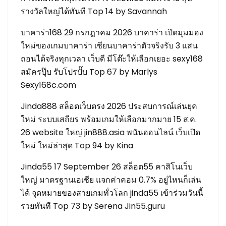
รางวัลใหญ่ได้ทันที Top 14 by Savannah
บาคาร่า168 29 กรกฎาคม 2026 บาคาร่า เปิดมุมมอง
ใหม่ของเกมบาคาร่า เซียนบาคาร่าตัวจริงรับ 3 แสน
ถอนได้จริงทุกเวลา เว็บดี มีโต๊ะให้เลือกเยอะ sexy168
สมัครปุ๊บ รับโปรปั๊บ Top 67 by Marlys
Sexy168c.com
Jinda888 สล็อตเว็บตรง 2026 ประสบการณ์เล่นยุค
ใหม่ ระบบเสถียร พร้อมเกมให้เลือกมากมาย 15 ส.ค.
26 website ใหญ่ jin888.asia พนันออนไลน์ เว็บเปิด
ใหม่ ใหม่ล่าสุด Top 94 by Kina
Jinda55 17 September 26 สล็อต55 คาสิโนเว็บ
ใหญ่ มาตรฐานเอเชีย แจกค่าคอม 0.7% อยู่ไหนก็เล่น
ได้ จุดหมายของสายเกมทั่วโลก jinda55 เข้าร่วมวันนี้
รวยทันที Top 73 by Serena Jin55.guru