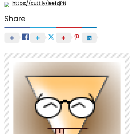
https://cutt.ly/ieefzjPN
Share