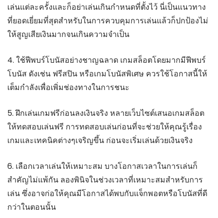
เล่นแต่ละครั้งและก็อย่าเล่นเกินกำหนดที่ตั้งไว้ นี่เป็นแนวทาง
ที่ยอดเยี่ยมที่สุดสำหรับในการควบคุมการเล่นแล้วก็ปกป้องไม่
ให้สูญเสียเงินมากจนเกินความจำเป็น
4. ใช้ฟีพบร์โบนัสอย่างชาญฉลาด เกมสล็อตโดยมากมีฟีพบร์
โบนัส ดังเช่น ฟรีสปิน หรือเกมโบนัสพิเศษ ควรใช้โอกาสนี้ให้
เต็มกำลังเพื่อเพิ่มช่องทางในการชนะ
5. ฝึกเล่นเกมฟรีก่อนลงเงินจริง หลายเว็บไซต์เสนอเกมสล็อต
ให้ทดสอบเล่นฟรี การทดสอบเล่นก่อนที่จะช่วยให้คุณรู้เรื่อง
เกมและเทคนิคต่างๆเจริญขึ้น ก่อนจะเริ่มเล่นด้วยเงินจริง
6. เลือกเวลาเล่นให้เหมาะสม บางโอกาสเวลาในการเล่นก็
สำคัญไม่แพ้กัน ลองพินิจในช่วงเวลาที่เหมาะสมสำหรับการ
เล่น ซึ่งอาจก่อให้คุณมีโอกาสได้พบกับแจ็กพอตหรือโบนัสที่ดี
กว่าในตอนนั้น