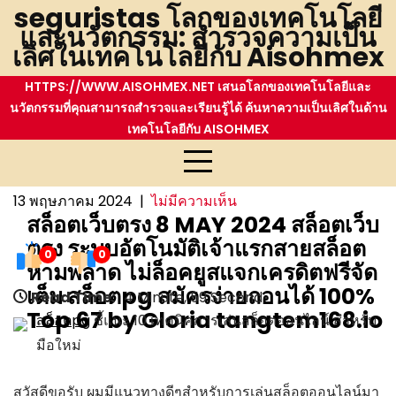
Skip
seguristas โลกของเทคโนโลยี
และนวัตกรรม: สำรวจความเป็น
to
เลิศในเทคโนโลยีกับ Aisohmex
content
HTTPS://WWW.AISOHMEX.NET เสนอโลกของเทคโนโลยีและ
นวัตกรรมที่คุณสามารถสำรวจและเรียนรู้ได้ ค้นหาความเป็นเลิศในด้าน
เทคโนโลยีกับ AISOHMEX
13 พฤษภาคม 2024
|
ไม่มีความเห็น
สล็อตเว็บตรง 8 MAY 2024 สล็อตเว็บ
ตรง ระบบอัตโนมัติเจ้าแรกสายสล็อต
0
0
ห้ามพลาด ไม่ล็อคยูสแจกเครดิตฟรีจัด
เต็ม สล็อตpg สมัครง่ายถอนได้ 100%
Read Time:
4 Minute, 59 Second
Top 67 by Gloria tangtem168.io
สล็อตpg
ชี้แนะ 10 เทคนิคการเล่นสล็อตออนไลน์ สำหรับ
มือใหม่
สวัสดีขอรับ ผมมีแนวทางดีๆสำหรับการเล่นสล็อตออนไลน์มา