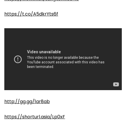
https://t.co/A5dkrYts6f
http://gg.gg/1ar8ab
https://shorturl.asia/Lp0xF