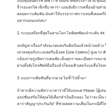
แบบหุ่นยนต์ไร้ชีวิตชีวา ค่ายนี้เขาคัดสรรสาวสวย หุ่นเอ็ก
จิ๋วรอแจกไพ่ เซ็กซี่บาคาร่า แถมยังมีการเคลื่อนย้าย
ตลอดการเดิมพัน มันทำให้บรรยากาศการเล่นที่เคยเครียด 
อยากนอนแน่ๆค่ะ!
2. ระบบเสถียรที่สุดในสามโลก ไลฟ์สดชัดแจ๋วระดับ 4K
จบปัญหาเรื่องกำลังจะกดแทงริมฝั่งเงินแล้วหน้าจอค้าง 
เขาลงทุนกับระบบสตรีมมิ่งสด (Live Casino) สูงมา
กล้องถ่ายรูปจัดการเด่นชัด เห็นทุกรายละเอียดการหงายไ
ผ่านทั้งยังโทรศัพท์มือถือแล้วก็คอมพิวเตอร์แบบลื่นไ
3. แบบการเดิมพันที่มากมาย ไม่ซ้ำไปซ้ำมา
ถ้าหากมีความคิดว่าบาคาร่ามีให้แทงแค่ Player (ผู้เล่น)
ออปชั่นเสริมให้คุณได้เลือกทำเงินอีกเยอะ ไม่ว่าจะเป็
คาร่าสัญญาประกันภัย” ที่ช่วยลดความเสี่ยงในกรณีที่