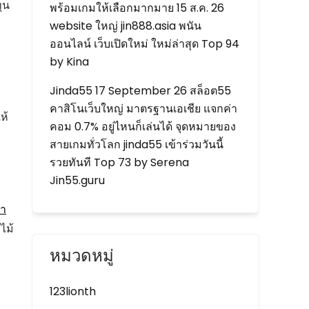
ุน
พร้อมเกมให้เลือกมากมาย 15 ส.ค. 26
website ใหญ่ jin888.asia พนัน
ออนไลน์ เว็บเปิดใหม่ ใหม่ล่าสุด Top 94
by Kina
Jinda55 17 September 26 สล็อต55
คาสิโนเว็บใหญ่ มาตรฐานเอเชีย แจกค่า
ห้
คอม 0.7% อยู่ไหนก็เล่นได้ จุดหมายของ
สายเกมทั่วโลก jinda55 เข้าร่วมวันนี้
รวยทันที Top 73 by Serena
Jin55.guru
่า
ไม้
หมวดหมู่
123lionth