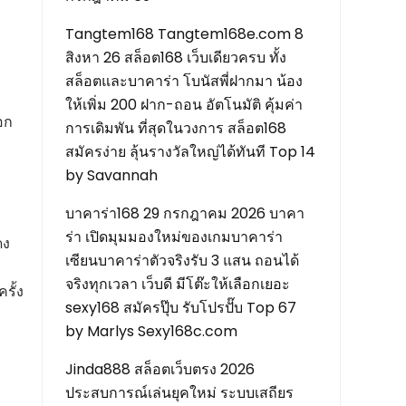
Tangtem168 Tangtem168e.com 8
สิงหา 26 สล็อต168 เว็บเดียวครบ ทั้ง
สล็อตและบาคาร่า โบนัสพี่ฝากมา น้อง
ให้เพิ่ม 200 ฝาก-ถอน อัตโนมัติ คุ้มค่า
อก
การเดิมพัน ที่สุดในวงการ สล็อต168
สมัครง่าย ลุ้นรางวัลใหญ่ได้ทันที Top 14
by Savannah
บาคาร่า168 29 กรกฎาคม 2026 บาคา
ร่า เปิดมุมมองใหม่ของเกมบาคาร่า
ดง
เซียนบาคาร่าตัวจริงรับ 3 แสน ถอนได้
จริงทุกเวลา เว็บดี มีโต๊ะให้เลือกเยอะ
รั้ง
sexy168 สมัครปุ๊บ รับโปรปั๊บ Top 67
by Marlys Sexy168c.com
Jinda888 สล็อตเว็บตรง 2026
ประสบการณ์เล่นยุคใหม่ ระบบเสถียร