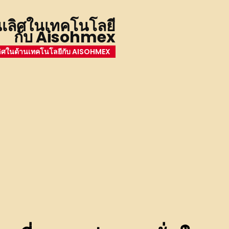
เลิศในเทคโนโลยี
กับ Aisohmex
ิศในด้านเทคโนโลยีกับ AISOHMEX