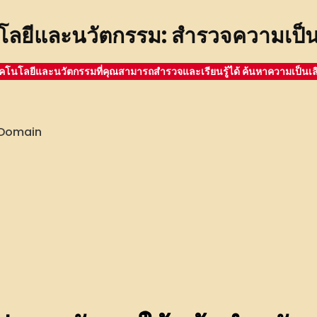
ลยีและนวัตกรรม: สำรวจความเป็น
ยีและนวัตกรรมที่คุณสามารถสำรวจและเรียนรู้ได้ ค้นหาความเป็นเล
 Domain