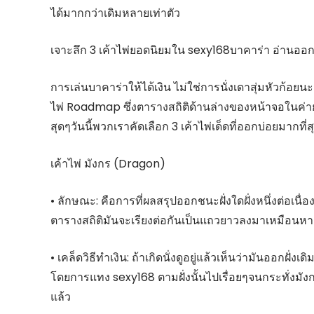
ได้มากกว่าเดิมหลายเท่าตัว
เจาะลึก 3 เค้าไพ่ยอดนิยมใน sexy168บาคาร่า อ่านออกเม
การเล่นบาคาร่าให้ได้เงิน ไม่ใช่การนั่งเดาสุ่มหัวก้อยนะ
ไพ่ Roadmap ซึ่งตารางสถิติด้านล่างของหน้าจอในค่ายน่
สุดๆวันนี้พวกเราคัดเลือก 3 เค้าไพ่เด็ดที่ออกบ่อยมากที่
เค้าไพ่ มังกร (Dragon)
• ลักษณะ: คือการที่ผลสรุปออกชนะฝั่งใดฝั่งหนึ่งต่อเนื
ตารางสถิติมันจะเรียงต่อกันเป็นแถวยาวลงมาเหมือนหาง
• เคล็ดวิธีทำเงิน: ถ้าเกิดนั่งดูอยู่แล้วเห็นว่ามันออกฝั่ง
โดยการแทง sexy168 ตามฝั่งนั้นไปเรื่อยๆจนกระทั่งมังกรจะ
แล้ว