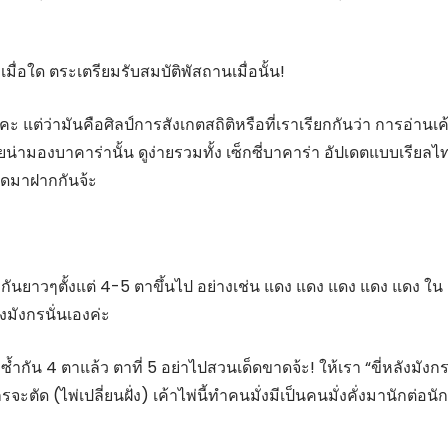
ื่อใด ตระเตรียมรับสมบัติพัสถานเมื่อนั้น!
คะ แต่ว่ามันคือศิลป์การสังเกตสถิติหรือที่เราเรียกกันว่า การอ่านเค
ามองบาคาร่านั้น ดูง่ายรวมทั้ง เซ็กซี่บาคาร่า อัปเดตแบบเรียลไท
สุดมาฝากกันจ้ะ
่องกันยาวๆตั้งแต่ 4-5 ตาขึ้นไป อย่างเช่น แดง แดง แดง แดง แดง ใน
มังกรนั่นเองค่ะ
เดิมซ้ำกัน 4 ตาแล้ว ตาที่ 5 อย่าไปสวนเด็ดขาดจ้ะ! ให้เรา “ขี่หลังมังก
ตัด (ไพ่เปลี่ยนฝั่ง) เค้าไพ่นี้ทำคนมั่งมีเป็นคนมั่งคั่งมานักต่อนัก