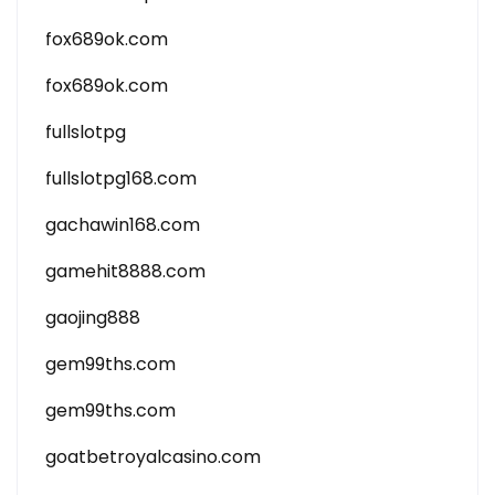
fox689ok.com
fox689ok.com
fullslotpg
fullslotpg168.com
gachawin168.com
gamehit8888.com
gaojing888
gem99ths.com
gem99ths.com
goatbetroyalcasino.com