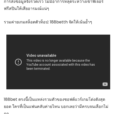
การส่งข้อมูลจึงรวดเร็ว ไม่มีอาการหลุดระหว่างเข้าฟีเจอร์
ฟรีสปินให้เสียอารมณ์แน่ๆ
รวมค่ายเกมสล็อตตัวท็อป: 188betth จัดให้เน้นย้ำๆ
188bet ตรงนี้เป็นแหล่งรวมตัวของซอฟต์แวร์เกมโด่งดังสุด
ยอด ใครที่เป็นแฟนคลับค่ายไหน บอกเลยว่ามีครบจนเลือกไม่
ถูก