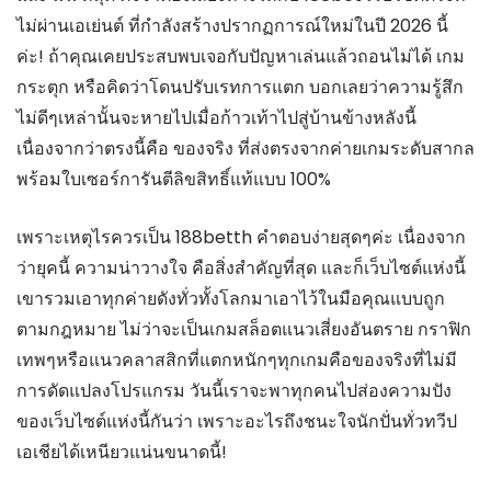
ไม่ผ่านเอเย่นต์ ที่กำลังสร้างปรากฏการณ์ใหม่ในปี 2026 นี้
ค่ะ! ถ้าคุณเคยประสบพบเจอกับปัญหาเล่นแล้วถอนไม่ได้ เกม
กระตุก หรือคิดว่าโดนปรับเรทการแตก บอกเลยว่าความรู้สึก
ไม่ดีๆเหล่านั้นจะหายไปเมื่อก้าวเท้าไปสู่บ้านข้างหลังนี้
เนื่องจากว่าตรงนี้คือ ของจริง ที่ส่งตรงจากค่ายเกมระดับสากล
พร้อมใบเซอร์การันตีลิขสิทธิ์แท้แบบ 100%
เพราะเหตุไรควรเป็น 188betth คำตอบง่ายสุดๆค่ะ เนื่องจาก
ว่ายุคนี้ ความน่าวางใจ คือสิ่งสำคัญที่สุด และก็เว็บไซต์แห่งนี้
เขารวมเอาทุกค่ายดังทั่วทั้งโลกมาเอาไว้ในมือคุณแบบถูก
ตามกฎหมาย ไม่ว่าจะเป็นเกมสล็อตแนวเสี่ยงอันตราย กราฟิก
เทพๆหรือแนวคลาสสิกที่แตกหนักๆทุกเกมคือของจริงที่ไม่มี
การดัดแปลงโปรแกรม วันนี้เราจะพาทุกคนไปส่องความปัง
ของเว็บไซต์แห่งนี้กันว่า เพราะอะไรถึงชนะใจนักปั่นทั่วทวีป
เอเชียได้เหนียวแน่นขนาดนี้!