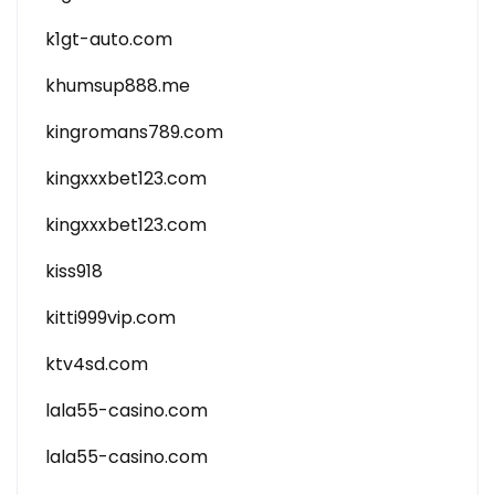
k1gt-auto.com
khumsup888.me
kingromans789.com
kingxxxbet123.com
kingxxxbet123.com
kiss918
kitti999vip.com
ktv4sd.com
lala55-casino.com
lala55-casino.com