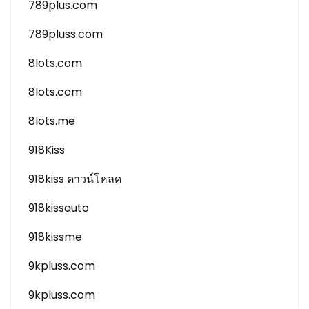
789plus.com
789pluss.com
8lots.com
8lots.com
8lots.me
918Kiss
918kiss ดาวน์โหลด
918kissauto
918kissme
9kpluss.com
9kpluss.com