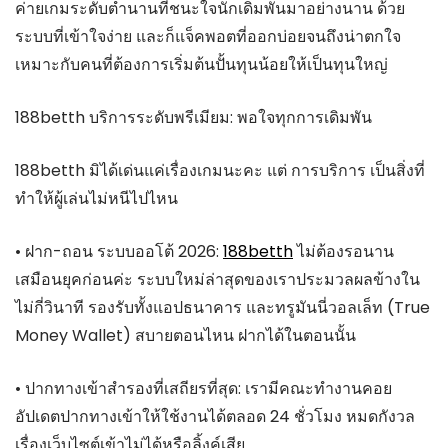
ค่ายเกมระดับตำนานที่ชนะใจนักเดิมพันมาอย่างนาน ด้วย
ระบบที่เข้าใจง่าย และก็แจ็คพอตที่ออกบ่อยจนถึงน่าตกใจ
เหมาะกับคนที่ต้องการเริ่มต้นปั้นทุนน้อยให้เป็นทุนใหญ่
188betth บริการระดับพรีเมียม: พอใจทุกการเดิมพัน
188betth มิได้เด่นแค่เรื่องเกมนะคะ แต่ การบริการ เป็นสิ่งที่
ทำให้ผู้เล่นไม่หนีไปไหน
• ฝาก-ถอน ระบบออโต้ 2026:
188betth
ไม่ต้องรอนาน
เสมือนยุคก่อนค่ะ ระบบใหม่ล่าสุดของเราประมวลผลข้างใน
ไม่กี่วินาที รองรับทั้งแอปธนาคาร และทรูมันนี่วอลเล็ท (True
Money Wallet) สบายตอนไหน ฝากได้ในตอนนั้น
• ปากทางเข้าสำรองที่เสถียรที่สุด: เรามีคณะทำงานคอย
อัปเดตปากทางเข้าให้ใช้งานได้ตลอด 24 ชั่วโมง หมดกังวล
เรื่องเว็บไซต์เข้าไม่ได้หรือลิ้งค์เสีย