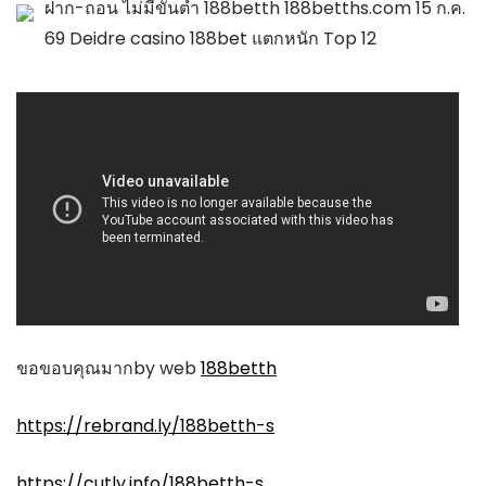
ฝาก-ถอน ไม่มีขั้นต่ำ 188betth 188betths.com 15 ก.ค.
69 Deidre casino 188bet แตกหนัก Top 12
ขอขอบคุณมากby web
188betth
https://rebrand.ly/188betth-s
https://cutly.info/188betth-s