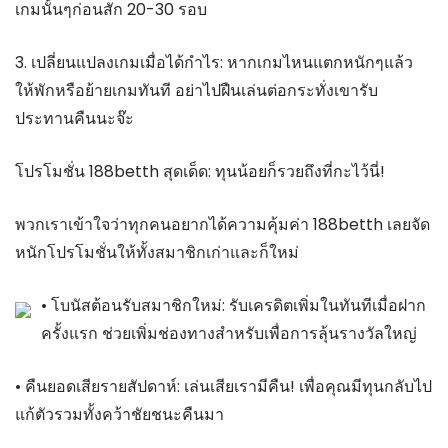
เกมนั้นๆก่อนสัก 20-30 รอบ
3. เปลี่ยนแปลงเกมเมื่อได้กำไร: หากเกมไหนแตกหนักๆแล้ว
ให้พักหรือย้ายเกมทันที อย่าไปฝืนเล่นต่อกระทั่งเขารับ
ประทานคืนนะจ๊ะ
โปรโมชั่น 188betth สุดเด็ด: ทุนน้อยก็รวยถึงที่กะไว้นี่!
พวกเราเข้าใจว่าทุกคนอยากได้ความคุ้มค่า 188betth เลยจัด
หนักโปรโมชั่นให้ทั้งสมาชิกเก่าและก็ใหม่
• โบนัสต้อนรับสมาชิกใหม่: รับเครดิตเพิ่มในทันทีเมื่อฝาก
ครั้งแรก ช่วยเพิ่มช่องทางสำหรับเพื่อการลุ้นรางวัลใหญ่
• คืนยอดเสียรายสัปดาห์: เล่นเสียเรามีคืน! เพื่อคุณมีทุนกลับไป
แก้ตัวรวมทั้งคว้าชัยชนะคืนมา