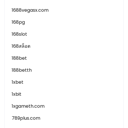
1688vegasx.com
168pg
168slot
168สล็อต
188bet
188betth
1xbet
1xbit
1xgameth.com
789plus.com