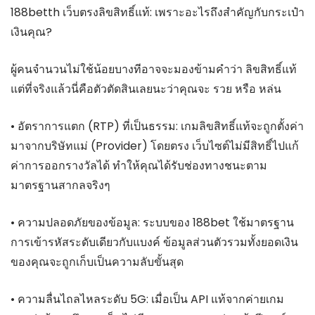
188betth เว็บตรงลิขสิทธิ์แท้: เพราะอะไรถึงสำคัญกับกระเป๋า
เงินคุณ?
ผู้คนจำนวนไม่ใช้น้อยบางทีอาจจะมองข้ามคำว่า ลิขสิทธิ์แท้
แต่ที่จริงแล้วนี่คือตัวตัดสินเลยนะว่าคุณจะ รวย หรือ หล่น
• อัตราการแตก (RTP) ที่เป็นธรรม: เกมลิขสิทธิ์แท้จะถูกตั้งค่า
มาจากบริษัทแม่ (Provider) โดยตรง เว็บไซต์ไม่มีสิทธิ์ไปแก้
ค่าการออกรางวัลได้ ทำให้คุณได้รับช่องทางชนะตาม
มาตรฐานสากลจริงๆ
• ความปลอดภัยของข้อมูล: ระบบของ 188bet ใช้มาตรฐาน
การเข้ารหัสระดับเดียวกับแบงค์ ข้อมูลส่วนตัวรวมทั้งยอดเงิน
ของคุณจะถูกเก็บเป็นความลับขั้นสุด
• ความลื่นไถลไหลระดับ 5G: เมื่อเป็น API แท้จากค่ายเกม